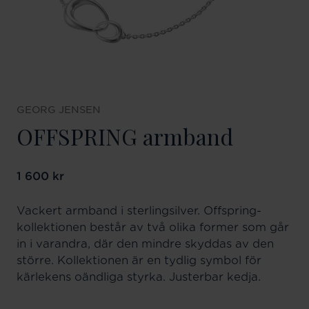
GEORG JENSEN
OFFSPRING armband
Pris
1 600 kr
:
1 600 kr
Vackert armband i sterlingsilver. Offspring-
kollektionen består av två olika former som går
in i varandra, där den mindre skyddas av den
större. Kollektionen är en tydlig symbol för
kärlekens oändliga styrka. Justerbar kedja.