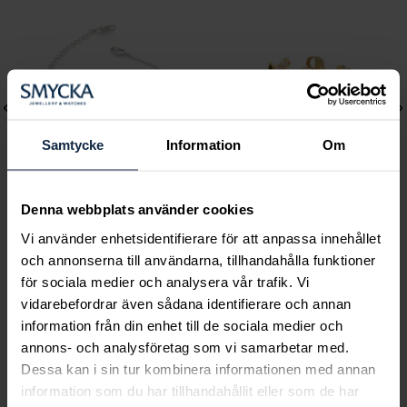
Samtycke
Information
Om
Denna webbplats använder cookies
Lily and Rose
Mockberg
Vi använder enhetsidentifierare för att anpassa innehållet
Emily pearl bracelet -
Ines Earring
och annonserna till användarna, tillhandahålla funktioner
för sociala medier och analysera vår trafik. Vi
Ivory
Pris
499 kr
:
499 kr
vidarebefordrar även sådana identifierare och annan
Pris
349 kr
:
349 kr
information från din enhet till de sociala medier och
annons- och analysföretag som vi samarbetar med.
Dessa kan i sin tur kombinera informationen med annan
information som du har tillhandahållit eller som de har
Smycka tar ansvar för ett hållbart