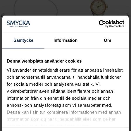
Samtycke
Information
Om
Lily and Rose
Mockberg
Denna webbplats använder cookies
Emily pearl bracelet -
Royal Watch 28 mm
Vi använder enhetsidentifierare för att anpassa innehållet
Ivory
Pris
2 399 kr
:
2 399 kr
och annonserna till användarna, tillhandahålla funktioner
Pris
349 kr
:
349 kr
för sociala medier och analysera vår trafik. Vi
vidarebefordrar även sådana identifierare och annan
information från din enhet till de sociala medier och
annons- och analysföretag som vi samarbetar med.
Dessa kan i sin tur kombinera informationen med annan
Smycka tar ansvar för ett hållbart
information som du har tillhandahållit eller som de har
samhälle och värnar om miljö, resurser
samlat in när du har använt deras tjänster.