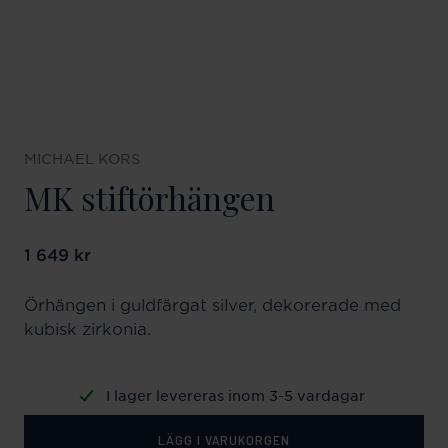
MICHAEL KORS
MK stiftörhängen
Pris
1 649 kr
:
1 649 kr
Örhängen i guldfärgat silver, dekorerade med
kubisk zirkonia.
I lager levereras inom 3-5 vardagar
LÄGG I VARUKORGEN