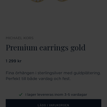
MICHAEL KORS
Premium earrings gold
Pris
1 299 kr
:
1 299 kr
Fina örhängen i sterlingsilver med guldplätering.
Perfekt till både vardag och fest.
I lager levereras inom 3-5 vardagar
LÄGG I VARUKORGEN