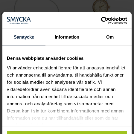
Samtycke
Information
Om
Lily and Rose
Mockberg
Denna webbplats använder cookies
Emily pearl bracelet -
Royal Watch 28 mm
Vi använder enhetsidentifierare för att anpassa innehållet
Ivory
Pris
2 399 kr
:
2 399 kr
och annonserna till användarna, tillhandahålla funktioner
Pris
349 kr
:
349 kr
för sociala medier och analysera vår trafik. Vi
vidarebefordrar även sådana identifierare och annan
information från din enhet till de sociala medier och
annons- och analysföretag som vi samarbetar med.
Smycka tar ansvar för ett hållbart
Dessa kan i sin tur kombinera informationen med annan
information som du har tillhandahållit eller som de har
samhälle och värnar om miljö, resurser
samlat in när du har använt deras tjänster.
och människor.