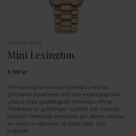
MICHAEL KORS
Mini Lexington
Pris
3 199 kr
:
3 199 kr
Mini-Lexington-klockan bländar med sin
glittrande pavébezel och rika smaragdgröna
urtavla med guldfärgade romerska siffror.
Tillverkad av guldfärgat rostfritt stål med ett
klassiskt trelänkat armband, ger denna klocka
en touch av glamour till både dag- och
kvällsstil.