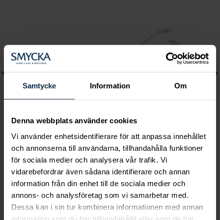
Samtycke
Information
Om
Denna webbplats använder cookies
Vi använder enhetsidentifierare för att anpassa innehållet
Caroline Svedbom
Lily and Rose
och annonserna till användarna, tillhandahålla funktioner
Mini Drop Bracelet /
Emily pearl bracelet -
för sociala medier och analysera vår trafik. Vi
Chrysolite
Ivory
vidarebefordrar även sådana identifierare och annan
Pris
895 kr
:
895 kr
Pris
349 kr
:
349 kr
information från din enhet till de sociala medier och
annons- och analysföretag som vi samarbetar med.
Dessa kan i sin tur kombinera informationen med annan
information som du har tillhandahållit eller som de har