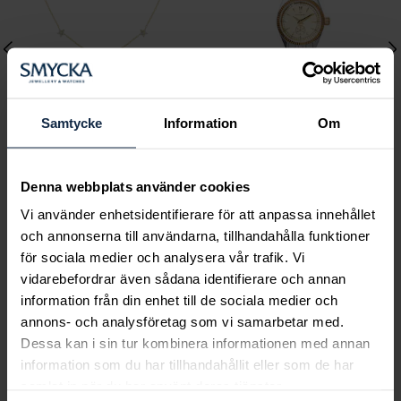
Samtycke
Information
Om
Mockberg
Mockberg
Denna webbplats använder cookies
Ellie Gold Necklace
Royal Watch 28 mm
Vi använder enhetsidentifierare för att anpassa innehållet
Pris
799 kr
:
799 kr
Pris
2 399 kr
:
2 399 kr
och annonserna till användarna, tillhandahålla funktioner
för sociala medier och analysera vår trafik. Vi
vidarebefordrar även sådana identifierare och annan
information från din enhet till de sociala medier och
annons- och analysföretag som vi samarbetar med.
Dessa kan i sin tur kombinera informationen med annan
Smycka tar ansvar för ett hållbart
information som du har tillhandahållit eller som de har
samhälle och värnar om miljö, resurser
samlat in när du har använt deras tjänster.