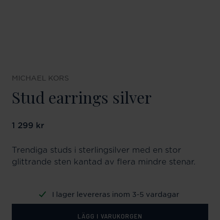
MICHAEL KORS
Stud earrings silver
Pris
1 299 kr
:
1 299 kr
Trendiga studs i sterlingsilver med en stor
glittrande sten kantad av flera mindre stenar.
I lager levereras inom 3-5 vardagar
LÄGG I VARUKORGEN