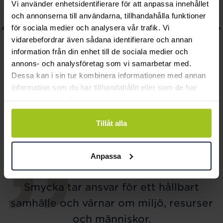
Vi använder enhetsidentifierare för att anpassa innehållet
och annonserna till användarna, tillhandahålla funktioner
för sociala medier och analysera vår trafik. Vi
vidarebefordrar även sådana identifierare och annan
information från din enhet till de sociala medier och
annons- och analysföretag som vi samarbetar med.
Dessa kan i sin tur kombinera informationen med annan
information som du har tillhandahållit eller som de har
Michael Kors
Classic
samlat in när du har använt deras tjänster.
Mini Lexington
C21500-8K rödguld
Tillåt alla
Pris
3 199 kr
:
3 199 kr
Pris
31 300 kr
:
31 300 kr
Anpassa
Smycka tar ansvar för ett hållbart
samhälle och värnar om miljö, resurser
och människor.