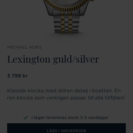
MICHAEL KORS
Lexington guld/silver
Pris
3 799 kr
:
3 799 kr
Klassisk klocka med stilren detalj i boetten. En
ren klocka som verkligen passar till alla tillfällen!
I lager levereras inom 3-5 vardagar
LÄGG I VARUKORGEN