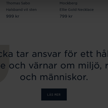
Thomas Sabo
Mockberg
Halsband vit sten
Ellie Gold Necklace
Pris
999 kr
:
999 kr
Pris
799 kr
:
799 kr
ka tar ansvar för ett hål
e och värnar om miljö, 
och människor.
LÄS MER