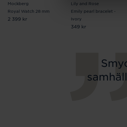
Mockberg
Lily and Rose
Royal Watch 28 mm
Emily pearl bracelet -
Pris
2 399 kr
:
2 399 kr
Ivory
Pris
349 kr
:
349 kr
Smyc
samhäll