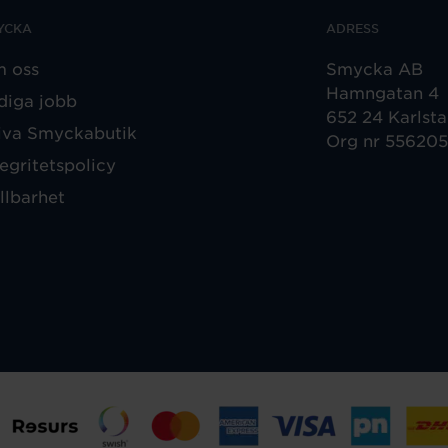
YCKA
ADRESS
 oss
Smycka AB
Hamngatan 4
diga jobb
652 24 Karlst
iva Smyckabutik
Org nr 55620
tegritetspolicy
llbarhet