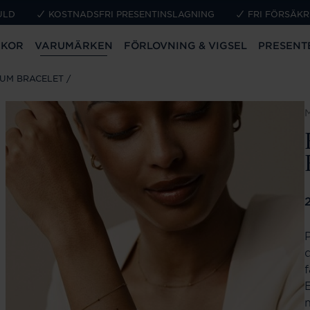
ULD
KOSTNADSFRI PRESENTINSLAGNING
FRI FÖRSÄKR
CKOR
VARUMÄRKEN
FÖRLOVNING & VIGSEL
PRESENT
IUM BRACELET
P
d