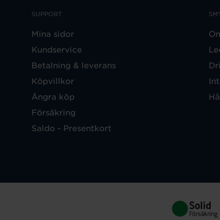
SUPPORT
SM
Mina sidor
Om
Kundservice
Le
Betalning & leverans
Dr
Köpvillkor
In
Ångra köp
Hå
Försäkring
Saldo - Presentkort