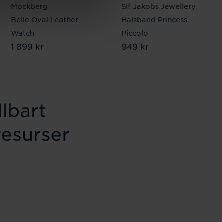
Mockberg
Sif Jakobs Jewellery
Belle Oval Leather
Halsband Princess
Watch
Piccolo
Pris
1 899 kr
:
1 899 kr
Pris
949 kr
:
949 kr
lbart
resurser