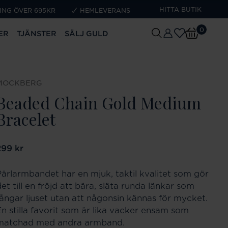
HITTA BUTIK
ING ÖVER 695KR
HEMLEVERANS
0
ER
TJÄNSTER
SÄLJ GULD
MOCKBERG
Beaded Chain Gold Medium
Bracelet
ris
299 kr
:
299 kr
Pärlarmbandet har en mjuk, taktil kvalitet som gör
et till en fröjd att bära, släta runda länkar som
fångar ljuset utan att någonsin kännas för mycket.
En stilla favorit som är lika vacker ensam som
matchad med andra armband.