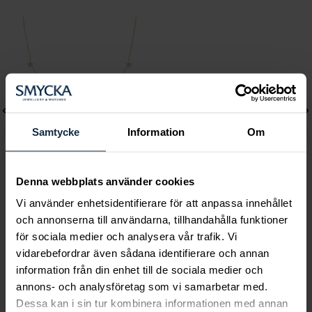
Samtycke
Information
Om
Denna webbplats använder cookies
Mockberg
Mockberg
Vi använder enhetsidentifierare för att anpassa innehållet
och annonserna till användarna, tillhandahålla funktioner
Ellie Gold Necklace
Wavy bolded cuff gold
för sociala medier och analysera vår trafik. Vi
Pris
799 kr
:
799 kr
bracelet
vidarebefordrar även sådana identifierare och annan
Pris
899 kr
:
899 kr
information från din enhet till de sociala medier och
annons- och analysföretag som vi samarbetar med.
Dessa kan i sin tur kombinera informationen med annan