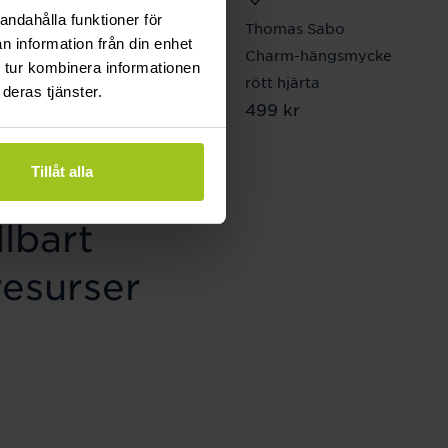
andahålla funktioner för
August
Thomas Sabo
n information från din enhet
Pansarlänk 8 mm 19
Charm-hängsmycke
 tur kombinera informationen
cm
rött hjärta
deras tjänster.
Pris
2 870 kr
:
2 870 kr
Pris
499 kr
:
499 kr
Tillåt alla
lbart
resurser