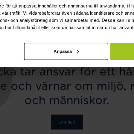
e för att anpassa innehållet och annonserna till användarna, tillh
Caroline Svedbom
Mockberg
vår trafik. Vi vidarebefordrar även sådana identifierare och anna
Classic Stud Earrings /
Ellie Gold Necklace
nnons- och analysföretag som vi samarbetar med. Dessa kan i sin
Pris
799 kr
:
799 kr
Aquamarine
har tillhandahållit eller som de har samlat in när du har använt 
Pris
445 kr
:
445 kr
Anpassa
ka tar ansvar för ett hål
e och värnar om miljö, 
och människor.
LÄS MER