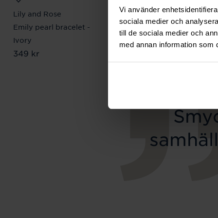
Vi använder enhetsidentifierar
Lily and Rose
Mockberg
sociala medier och analysera 
Emily pearl bracelet -
Royal Watch 28 mm
till de sociala medier och a
Pris
2 399 kr
:
2 399 kr
Ivory
med annan information som du 
Pris
349 kr
:
349 kr
Smyc
samhäll