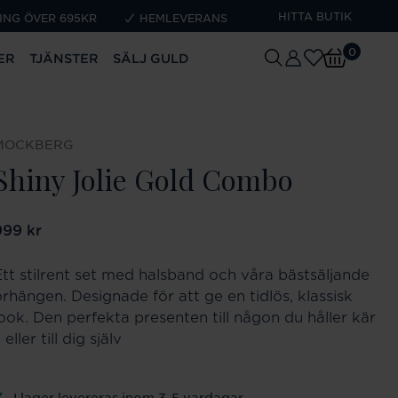
HITTA BUTIK
ING ÖVER 695KR
HEMLEVERANS
0
ER
TJÄNSTER
SÄLJ GULD
MOCKBERG
Shiny Jolie Gold Combo
ris
999 kr
:
999 kr
Ett stilrent set med halsband och våra bästsäljande
örhängen. Designade för att ge en tidlös, klassisk
look. Den perfekta presenten till någon du håller kär
 eller till dig själv
I lager levereras inom 3-5 vardagar