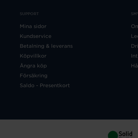
SUPPORT
SM
Mina sidor
Om
Kundservice
Le
Betalning & leverans
Dr
Köpvillkor
In
Ångra köp
Hå
Försäkring
Saldo - Presentkort