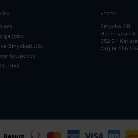
YCKA
ADRESS
 oss
Smycka AB
Hamngatan 4
diga jobb
652 24 Karlst
iva Smyckabutik
Org nr 55620
tegritetspolicy
llbarhet