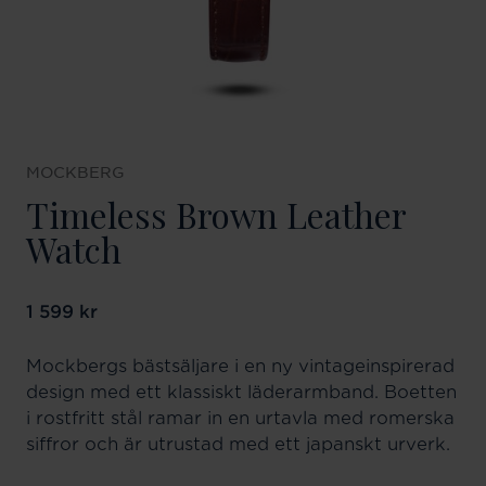
MOCKBERG
Timeless Brown Leather
Watch
Pris
1 599 kr
:
1 599 kr
Mockbergs bästsäljare i en ny vintageinspirerad
design med ett klassiskt läderarmband. Boetten
i rostfritt stål ramar in en urtavla med romerska
siffror och är utrustad med ett japanskt urverk.