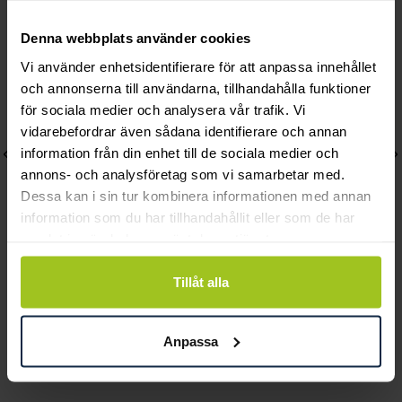
Denna webbplats använder cookies
Vi använder enhetsidentifierare för att anpassa innehållet
och annonserna till användarna, tillhandahålla funktioner
för sociala medier och analysera vår trafik. Vi
vidarebefordrar även sådana identifierare och annan
information från din enhet till de sociala medier och
annons- och analysföretag som vi samarbetar med.
Dessa kan i sin tur kombinera informationen med annan
information som du har tillhandahållit eller som de har
samlat in när du har använt deras tjänster.
By Sofia Wistam
Caroline Svedbom
Tillåt alla
Ocean Muse Breeze -
Mini Drop Bracelet /
Guldhalsband
Light Rose
Anpassa
Pris
1 290 kr
:
1 290 kr
Pris
895 kr
:
895 kr