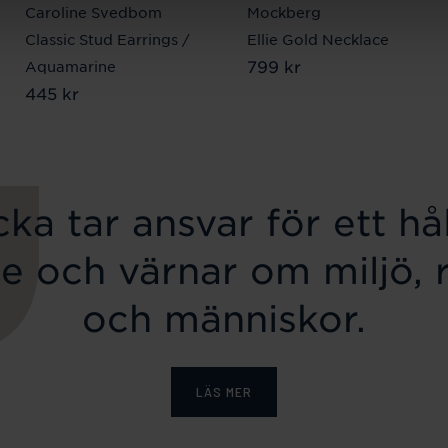
Caroline Svedbom
Mockberg
Classic Stud Earrings /
Ellie Gold Necklace
Pris
799 kr
:
799 kr
Aquamarine
Pris
445 kr
:
445 kr
ka tar ansvar för ett hål
e och värnar om miljö, 
och människor.
LÄS MER