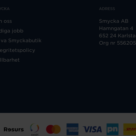
YCKA
ADRESS
 oss
Smycka AB
Hamngatan 4
diga jobb
652 24 Karlst
iva Smyckabutik
Org nr 55620
tegritetspolicy
llbarhet