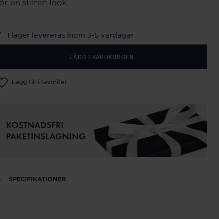
ör en stilren look.
I lager levereras inom 3-5 vardagar
LÄGG I VARUKORGEN
Lägg till i favoriter
SPECIFIKATIONER