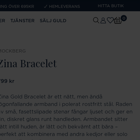
HITTA BUTIK
ING ÖVER 695KR
HEMLEVERANS
0
ER
TJÄNSTER
SÄLJ GULD
MOCKBERG
Zina Bracelet
ris
799 kr
:
799 kr
Zina Gold Bracelet är ett nätt, men ändå
iögonfallande armband i polerat rostfritt stål. Raden
av små, fasettslipade stenar fångar ljuset och ger en
fin, diskret glans runt handleden. Armbandet sitter
ätt intill huden, är lätt och bekvämt att bära –
perfekt att kombinera med andra kedjor eller solo