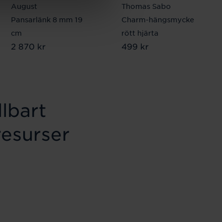
August
Thomas Sabo
Pansarlänk 8 mm 19
Charm-hängsmycke
cm
rött hjärta
Pris
2 870 kr
:
2 870 kr
Pris
499 kr
:
499 kr
lbart
resurser