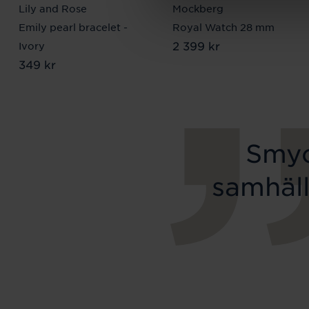
Lily and Rose
Mockberg
Emily pearl bracelet -
Royal Watch 28 mm
Pris
2 399 kr
:
2 399 kr
Ivory
Pris
349 kr
:
349 kr
Smyc
samhäll