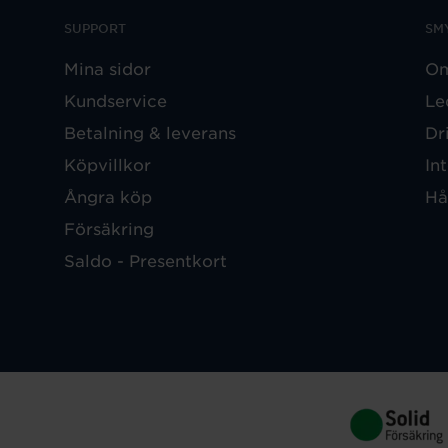
SUPPORT
SM
Mina sidor
Om
Kundservice
Le
Betalning & leverans
Dr
Köpvillkor
In
Ångra köp
Hå
Försäkring
Saldo - Presentkort