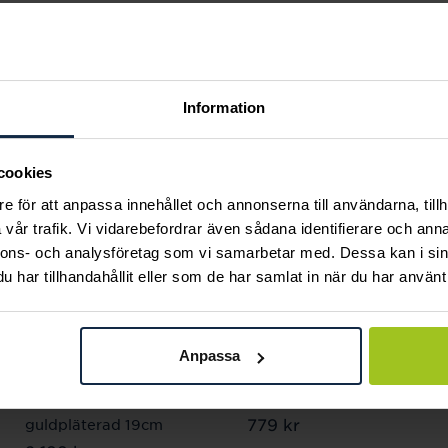
Andra köpte också
Information
cookies
e för att anpassa innehållet och annonserna till användarna, tillh
vår trafik. Vi vidarebefordrar även sådana identifierare och anna
nnons- och analysföretag som vi samarbetar med. Dessa kan i sin
har tillhandahållit eller som de har samlat in när du har använt 
Thomas Sabo
Thomas Sabo
Anpassa
Charm-armband med
Charm-hängsmycke
tre Connect-Linkar
Snoopy PEANUTS
Pris
779 kr
:
779 kr
guldpläterad 19cm