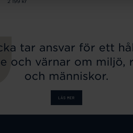
Pris
2 199 kr
:
2 199 kr
ka tar ansvar för ett hål
e och värnar om miljö, 
och människor.
LÄS MER