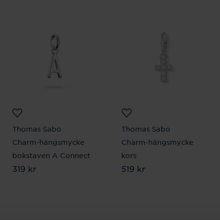
Thomas Sabo
Thomas Sabo
Charm-hängsmycke
Charm-hängsmycke
bokstaven A Connect
kors
Pris
319 kr
:
319 kr
Pris
519 kr
:
519 kr