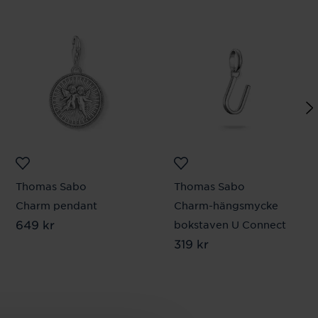
Thomas Sabo
Thomas Sabo
Charm pendant
Charm-hängsmycke
Pris
649 kr
:
649 kr
bokstaven U Connect
Pris
319 kr
:
319 kr