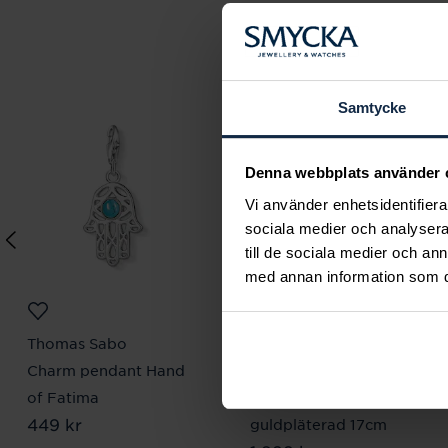
Samtycke
Denna webbplats använder 
Vi använder enhetsidentifierar
sociala medier och analysera 
till de sociala medier och a
med annan information som du 
Thomas Sabo
Thomas Sabo
Charm pendant Hand
Charm-armband med
of Fatima
en Connect-Link
Pris
449 kr
:
449 kr
guldpläterad 17cm