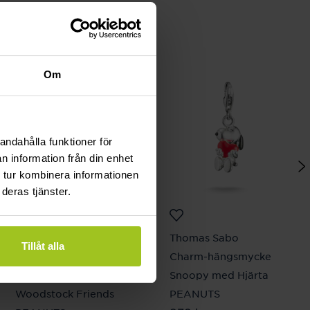
Om
andahålla funktioner för
n information från din enhet
 tur kombinera informationen
deras tjänster.
Thomas Sabo
Thomas Sabo
Tillåt alla
Charm-hängsmycke
Charm-hängsmycke
Snoopy med
Snoopy med Hjärta
Woodstock Friends
PEANUTS