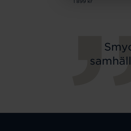
Pris
1 899 kr
:
1 899 kr
Smyc
samhäll