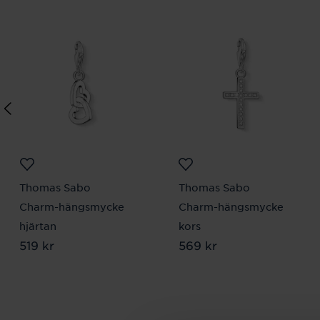
Thomas Sabo
Thomas Sabo
Charm-hängsmycke
Charm-hängsmycke
hjärtan
kors
Pris
519 kr
:
519 kr
Pris
569 kr
:
569 kr