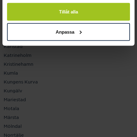
Helsingborg
Hässleholm
Tillåt alla
Jönköping
Kalmar
Anpassa
Karlskrona
Karlstad
Katrineholm
Kristinehamn
Kumla
Kungens Kurva
Kungälv
Mariestad
Motala
Märsta
Mölndal
Norrtälje