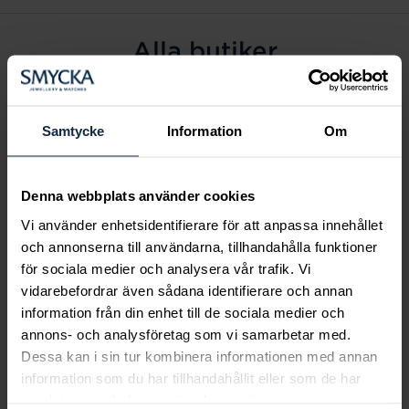
Alla butiker
Alingsås
Arvidsjaur
Samtycke
Information
Om
Avesta
Borås
Denna webbplats använder cookies
Eksjö
Vi använder enhetsidentifierare för att anpassa innehållet
Fagersta
och annonserna till användarna, tillhandahålla funktioner
Farsta
för sociala medier och analysera vår trafik. Vi
Frölunda torg
vidarebefordrar även sådana identifierare och annan
Gävle
information från din enhet till de sociala medier och
annons- och analysföretag som vi samarbetar med.
Halmstad
Dessa kan i sin tur kombinera informationen med annan
Halmstad Hallarna
information som du har tillhandahållit eller som de har
Haninge
samlat in när du har använt deras tjänster.