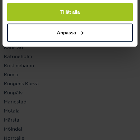
Helsingborg
Hässleholm
Tillåt alla
Jönköping
Kalmar
Anpassa
Karlskrona
Karlstad
Katrineholm
Kristinehamn
Kumla
Kungens Kurva
Kungälv
Mariestad
Motala
Märsta
Mölndal
Norrtälje