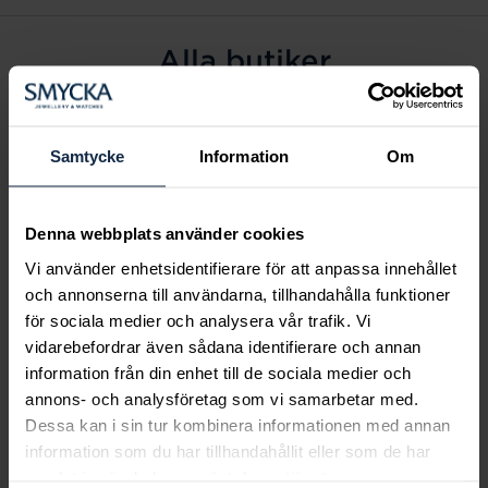
Alla butiker
Alingsås
Arvidsjaur
Samtycke
Information
Om
Avesta
Borås
Denna webbplats använder cookies
Eksjö
Vi använder enhetsidentifierare för att anpassa innehållet
Fagersta
och annonserna till användarna, tillhandahålla funktioner
Farsta
för sociala medier och analysera vår trafik. Vi
Frölunda torg
vidarebefordrar även sådana identifierare och annan
Gävle
information från din enhet till de sociala medier och
annons- och analysföretag som vi samarbetar med.
Halmstad
Dessa kan i sin tur kombinera informationen med annan
Halmstad Hallarna
information som du har tillhandahållit eller som de har
Haninge
samlat in när du har använt deras tjänster.