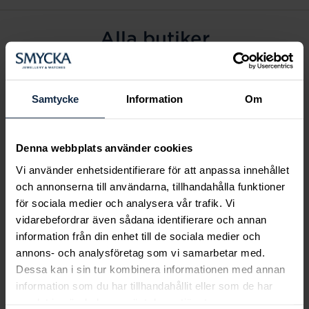
Alla butiker
Alingsås
Arvidsjaur
Samtycke
Information
Om
Avesta
Borås
Denna webbplats använder cookies
Eksjö
Vi använder enhetsidentifierare för att anpassa innehållet
Fagersta
och annonserna till användarna, tillhandahålla funktioner
Farsta
för sociala medier och analysera vår trafik. Vi
Frölunda torg
vidarebefordrar även sådana identifierare och annan
Gävle
information från din enhet till de sociala medier och
annons- och analysföretag som vi samarbetar med.
Halmstad
Dessa kan i sin tur kombinera informationen med annan
Halmstad Hallarna
information som du har tillhandahållit eller som de har
Haninge
samlat in när du har använt deras tjänster.