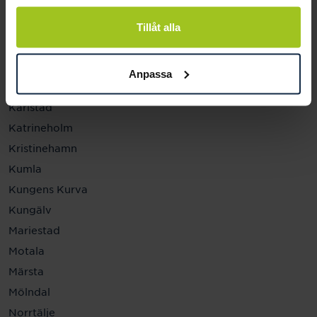
Helsingborg
Hässleholm
Tillåt alla
Jönköping
Kalmar
Anpassa
Karlskrona
Karlstad
Katrineholm
Kristinehamn
Kumla
Kungens Kurva
Kungälv
Mariestad
Motala
Märsta
Mölndal
Norrtälje