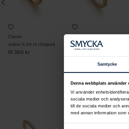
Classic
Classic
Joline 0,20 ct rödguld
Susanne 0,17 ct
Pris
19 360 kr
:
19 360 kr
rödguld
Pris
19 420 kr
:
19 420 kr
Samtycke
Denna webbplats använder 
Vi använder enhetsidentifierar
sociala medier och analysera 
till de sociala medier och a
med annan information som du 