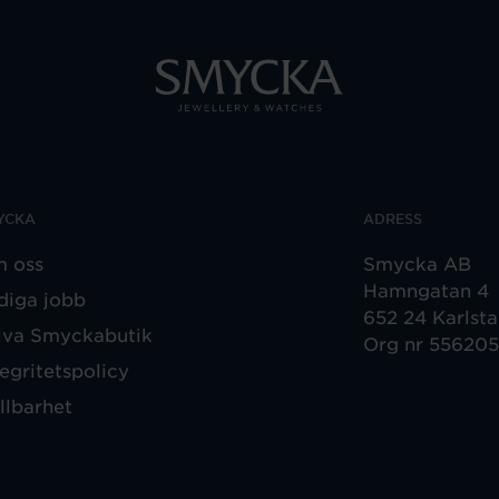
YCKA
ADRESS
 oss
Smycka AB
Hamngatan 4
diga jobb
652 24 Karlst
iva Smyckabutik
Org nr 55620
tegritetspolicy
llbarhet