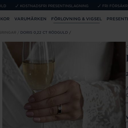
ULD
KOSTNADSFRI PRESENTINSLAGNING
FRI FÖRSÄKR
CKOR
VARUMÄRKEN
FÖRLOVNING & VIGSEL
PRESENT
SRINGAR
DORIS 0,22 CT RÖDGULD
P
A
0
I
V