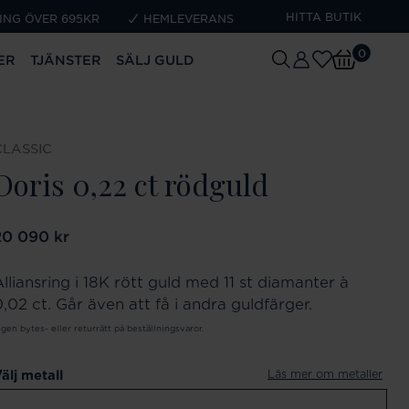
HITTA BUTIK
ING ÖVER 695KR
HEMLEVERANS
0
ER
TJÄNSTER
SÄLJ GULD
CLASSIC
Doris 0,22 ct rödguld
ris
20 090 kr
:
20 090 kr
lliansring i 18K rött guld med 11 st diamanter à
,02 ct. Går även att få i andra guldfärger.
ngen bytes- eller returrätt på beställningsvaror.
Läs mer om metaller
älj metall