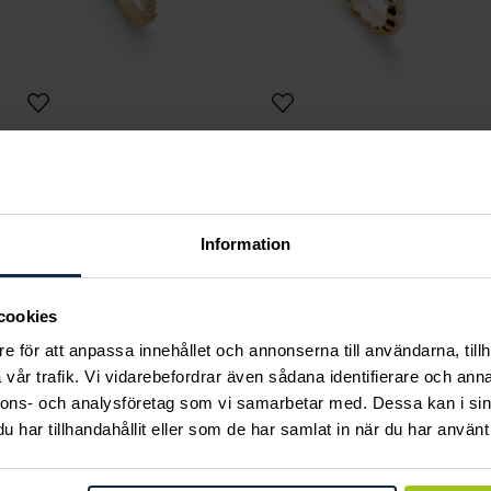
Classic
Classic
Maria 0,30 ct rödguld
Heaven 0,28 ct
Pris
19 400 kr
:
19 400 kr
rödguld
Pris
23 290 kr
:
23 290 kr
Information
cookies
e för att anpassa innehållet och annonserna till användarna, tillh
Andra köpte också
vår trafik. Vi vidarebefordrar även sådana identifierare och anna
nnons- och analysföretag som vi samarbetar med. Dessa kan i sin
har tillhandahållit eller som de har samlat in när du har använt 