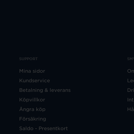
SUPPORT
SM
Mina sidor
Om
Kundservice
Le
Betalning & leverans
Dr
Köpvillkor
In
Ångra köp
Hå
Försäkring
Saldo - Presentkort