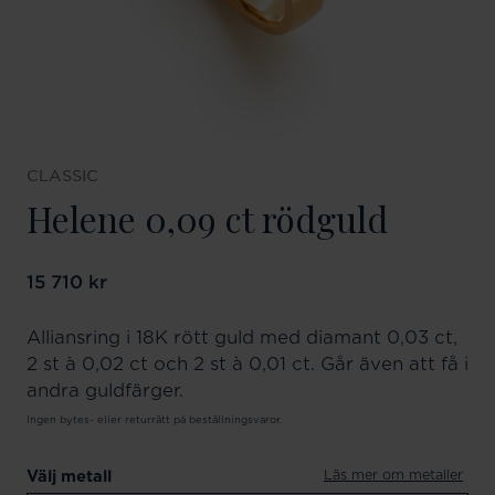
CLASSIC
Helene 0,09 ct rödguld
Pris
15 710 kr
:
15 710 kr
Alliansring i 18K rött guld med diamant 0,03 ct,
2 st à 0,02 ct och 2 st à 0,01 ct. Går även att få i
andra guldfärger.
Ingen bytes- eller returrätt på beställningsvaror.
Läs mer om metaller
Välj metall