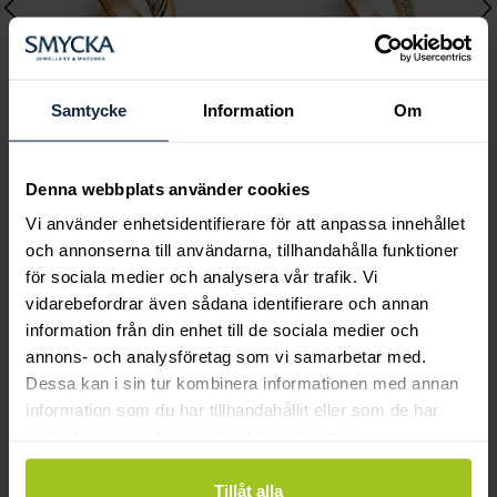
Samtycke
Information
Om
Classic
Classic
Denna webbplats använder cookies
Katja 0,12 ct rödguld
Joline 0,20 ct rödguld
Vi använder enhetsidentifierare för att anpassa innehållet
Pris
16 680 kr
:
16 680 kr
Pris
19 360 kr
:
19 360 kr
och annonserna till användarna, tillhandahålla funktioner
för sociala medier och analysera vår trafik. Vi
vidarebefordrar även sådana identifierare och annan
Andra köpte också
information från din enhet till de sociala medier och
annons- och analysföretag som vi samarbetar med.
Dessa kan i sin tur kombinera informationen med annan
information som du har tillhandahållit eller som de har
samlat in när du har använt deras tjänster.
Tillåt alla