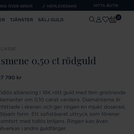
HITTA BUTIK
ING ÖVER 695KR
HEMLEVERANS
0
ER
TJÄNSTER
SÄLJ GULD
CLASSIC
Ismene 0,50 ct rödguld
ris
27 790 kr
:
27 790 kr
Tidlös alliansring i 18K rött guld med fem gnistrande
diamanter om 0,10 carat vardera. Diamanterna är
infattade i skenan och ger ringen en mjukt doserad,
följsam form. Ett sofistikerat uttryck som förenar
komfort med tidlös briljans. Ringen kan även
illverkas i andra guldfärger.