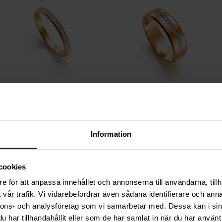
Classic
Classic
Hedvig 0,44 ct
Saga 0,16 ct rödguld
Information
Pris
29 190 kr
:
29 190 kr
rödguld
Pris
29 660 kr
:
29 660 kr
cookies
e för att anpassa innehållet och annonserna till användarna, tillh
vår trafik. Vi vidarebefordrar även sådana identifierare och anna
nnons- och analysföretag som vi samarbetar med. Dessa kan i sin
Andra köpte också
har tillhandahållit eller som de har samlat in när du har använt 