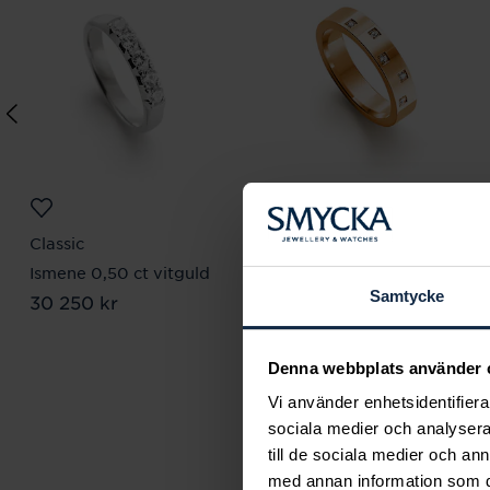
Classic
Classic
Ismene 0,50 ct vitguld
Mika 0,05 ct rödguld
Samtycke
Pris
30 250 kr
:
30 250 kr
Pris
26 990 kr
:
26 990 kr
Denna webbplats använder 
Vi använder enhetsidentifierar
sociala medier och analysera 
till de sociala medier och a
med annan information som du 