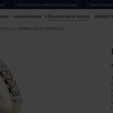
ULD
KOSTNADSFRI PRESENTINSLAGNING
FRI FÖRSÄKR
CKOR
VARUMÄRKEN
FÖRLOVNING & VIGSEL
PRESENT
SRINGAR
ISMENE 0,50 CT RÖDGULD
P
t