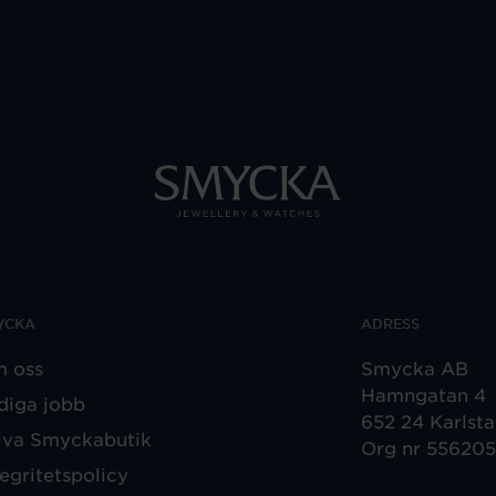
YCKA
ADRESS
 oss
Smycka AB
Hamngatan 4
diga jobb
652 24 Karlst
iva Smyckabutik
Org nr 55620
tegritetspolicy