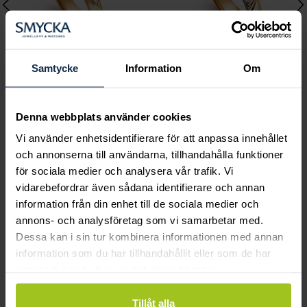
Samtycke
Information
Om
Classic
Classic
Denna webbplats använder cookies
Helene 0,09 ct rödguld
Katja 0,12 ct rödguld
Vi använder enhetsidentifierare för att anpassa innehållet
Pris
15 710 kr
:
15 710 kr
Pris
16 680 kr
:
16 680 kr
och annonserna till användarna, tillhandahålla funktioner
för sociala medier och analysera vår trafik. Vi
vidarebefordrar även sådana identifierare och annan
Andra köpte också
information från din enhet till de sociala medier och
annons- och analysföretag som vi samarbetar med.
Dessa kan i sin tur kombinera informationen med annan
information som du har tillhandahållit eller som de har
samlat in när du har använt deras tjänster.
Tillåt alla