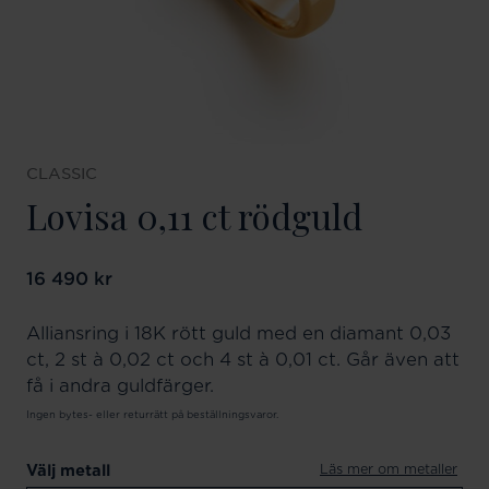
CLASSIC
Lovisa 0,11 ct rödguld
Pris
16 490 kr
:
16 490 kr
Alliansring i 18K rött guld med en diamant 0,03
ct, 2 st à 0,02 ct och 4 st à 0,01 ct. Går även att
få i andra guldfärger.
Ingen bytes- eller returrätt på beställningsvaror.
Läs mer om metaller
Välj metall