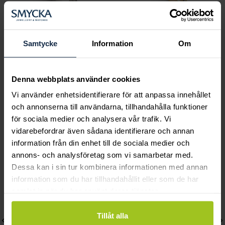
Samtycke
Information
Om
Classic
Classic
Susanne 0,17 ct vitguld
Maria 0,30 ct rödguld
Denna webbplats använder cookies
Pris
20 990 kr
:
20 990 kr
Pris
19 400 kr
:
19 400 kr
Vi använder enhetsidentifierare för att anpassa innehållet
och annonserna till användarna, tillhandahålla funktioner
för sociala medier och analysera vår trafik. Vi
vidarebefordrar även sådana identifierare och annan
Andra köpte också
information från din enhet till de sociala medier och
annons- och analysföretag som vi samarbetar med.
Dessa kan i sin tur kombinera informationen med annan
information som du har tillhandahållit eller som de har
samlat in när du har använt deras tjänster.
Tillåt alla