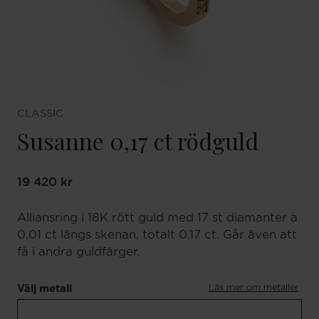
CLASSIC
Susanne 0,17 ct rödguld
Pris
19 420 kr
:
19 420 kr
Alliansring i 18K rött guld med 17 st diamanter à
0,01 ct längs skenan, totalt 0,17 ct. Går även att
få i andra guldfärger.
Läs mer om metaller
Välj metall