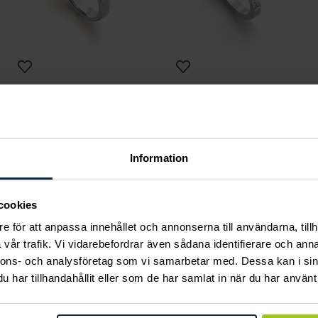
Classic
Classic
Emmy 0,30 ct vitguld
Robyn 0,40 ct vitguld
Pris
25 530 kr
:
25 530 kr
Pris
27 050 kr
:
27 050 kr
Information
cookies
e för att anpassa innehållet och annonserna till användarna, tillh
Andra köpte också
vår trafik. Vi vidarebefordrar även sådana identifierare och anna
nnons- och analysföretag som vi samarbetar med. Dessa kan i sin
har tillhandahållit eller som de har samlat in när du har använt 