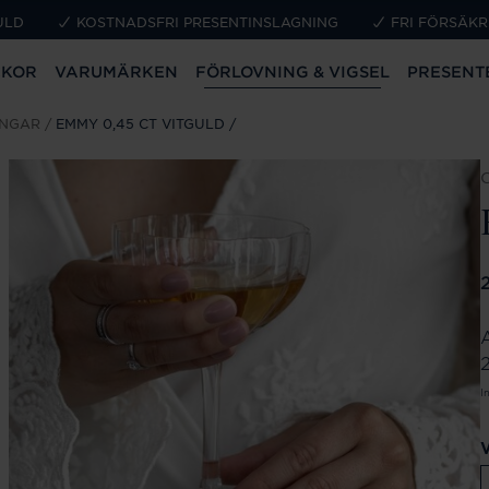
ULD
KOSTNADSFRI PRESENTINSLAGNING
FRI FÖRSÄKR
CKOR
VARUMÄRKEN
FÖRLOVNING & VIGSEL
PRESENT
INGAR
EMMY 0,45 CT VITGULD
P
2
I
V