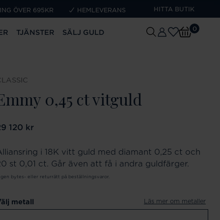
HITTA BUTIK
ING ÖVER 695KR
HEMLEVERANS
0
ER
TJÄNSTER
SÄLJ GULD
CLASSIC
Emmy 0,45 ct vitguld
ris
29 120 kr
:
29 120 kr
Alliansring i 18K vitt guld med diamant 0,25 ct och
0 st 0,01 ct. Går även att få i andra guldfärger.
ngen bytes- eller returrätt på beställningsvaror.
Läs mer om metaller
älj metall