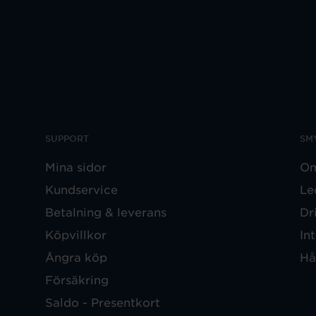
SUPPORT
SM
Mina sidor
Om
Kundservice
Le
Betalning & leverans
Dr
Köpvillkor
In
Ångra köp
Hå
Försäkring
Saldo - Presentkort