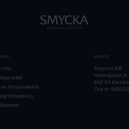
YCKA
ADRESS
 oss
Smycka AB
Hamngatan 4
diga jobb
652 24 Karlst
iva Smyckabutik
Org nr 55620
tegritetspolicy
llbarhet