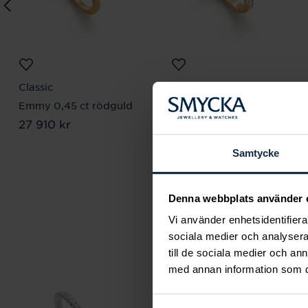
Classic
Classic
Emmy 0,45 ct rödguld
Hedvig 0,44 ct
Pris
27 910 kr
:
27 910 kr
rödguld
Pris
29 660 kr
:
29 660 kr
Samtycke
Denna webbplats använder 
Vi använder enhetsidentifierar
sociala medier och analysera 
till de sociala medier och a
med annan information som du 