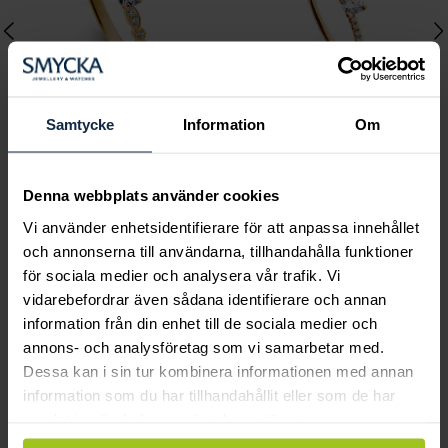
Samtycke
Information
Om
Classic
Classic
Denna webbplats använder cookies
Maria 0,30 ct rödguld
Nour 0,31 ct rödguld
Vi använder enhetsidentifierare för att anpassa innehållet
Pris
19 400 kr
:
19 400 kr
Pris
17 560 kr
:
17 560 kr
och annonserna till användarna, tillhandahålla funktioner
för sociala medier och analysera vår trafik. Vi
vidarebefordrar även sådana identifierare och annan
Andra köpte också
information från din enhet till de sociala medier och
annons- och analysföretag som vi samarbetar med.
Dessa kan i sin tur kombinera informationen med annan
information som du har tillhandahållit eller som de har
samlat in när du har använt deras tjänster.