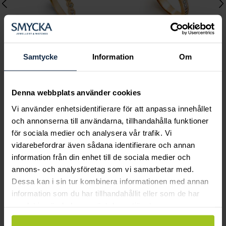
Samtycke
Information
Om
Classic
Classic
Maria 0,30 ct rödguld
Joline 0,20 ct rödguld
Denna webbplats använder cookies
Pris
19 400 kr
:
19 400 kr
Pris
19 360 kr
:
19 360 kr
Vi använder enhetsidentifierare för att anpassa innehållet
och annonserna till användarna, tillhandahålla funktioner
för sociala medier och analysera vår trafik. Vi
vidarebefordrar även sådana identifierare och annan
Andra köpte också
information från din enhet till de sociala medier och
annons- och analysföretag som vi samarbetar med.
Dessa kan i sin tur kombinera informationen med annan
information som du har tillhandahållit eller som de har
samlat in när du har använt deras tjänster.