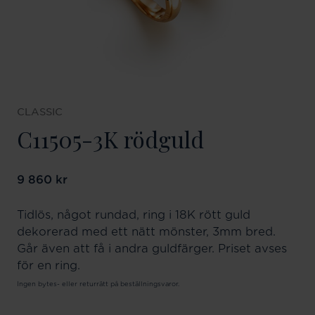
CLASSIC
C11505-3K rödguld
Pris
9 860 kr
:
9 860 kr
Tidlös, något rundad, ring i 18K rött guld
dekorerad med ett nätt mönster, 3mm bred.
Går även att få i andra guldfärger. Priset avses
för en ring.
Ingen bytes- eller returrätt på beställningsvaror.