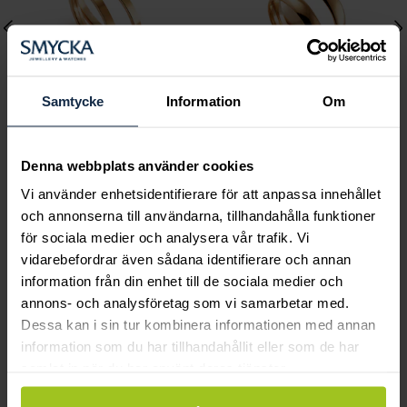
Samtycke
Information
Om
Classic
Classic
Denna webbplats använder cookies
C41800-2K rödguld
C11800-4K rödguld
Vi använder enhetsidentifierare för att anpassa innehållet
Pris
10 420 kr
:
10 420 kr
Pris
15 390 kr
:
15 390 kr
och annonserna till användarna, tillhandahålla funktioner
för sociala medier och analysera vår trafik. Vi
vidarebefordrar även sådana identifierare och annan
information från din enhet till de sociala medier och
Andra köpte också
annons- och analysföretag som vi samarbetar med.
Dessa kan i sin tur kombinera informationen med annan
information som du har tillhandahållit eller som de har
samlat in när du har använt deras tjänster.