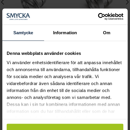
Samtycke
Information
Om
Classic
Classic
C31544-5K vitguld
C41500-4K vitguld
Denna webbplats använder cookies
Pris
21 470 kr
:
21 470 kr
Pris
20 900 kr
:
20 900 kr
Vi använder enhetsidentifierare för att anpassa innehållet
och annonserna till användarna, tillhandahålla funktioner
för sociala medier och analysera vår trafik. Vi
vidarebefordrar även sådana identifierare och annan
Andra köpte också
information från din enhet till de sociala medier och
annons- och analysföretag som vi samarbetar med.
Dessa kan i sin tur kombinera informationen med annan
information som du har tillhandahållit eller som de har
samlat in när du har använt deras tjänster.