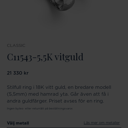
CLASSIC
C11543-5,5K vitguld
Pris
21 330 kr
:
21 330 kr
Stilfull ring i 18K vitt guld, en bredare modell
(5,5mm) med hamrad yta. Går även att få i
andra guldfärger. Priset avses för en ring.
Ingen bytes- eller returrätt på beställningsvaror.
Läs mer om metaller
Välj metall