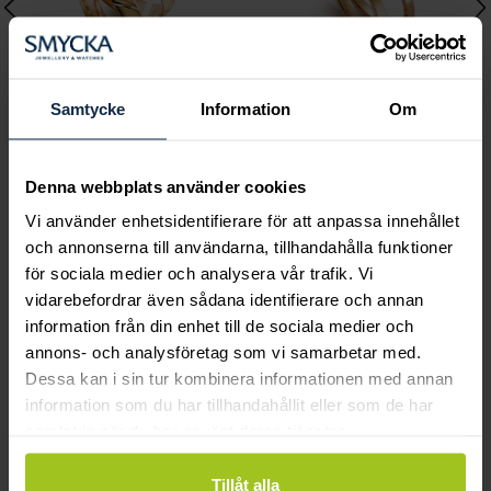
Samtycke
Information
Om
Classic
Classic
Denna webbplats använder cookies
C11328-4K rödguld
C41800-2K rödguld
Vi använder enhetsidentifierare för att anpassa innehållet
Pris
11 000 kr
:
11 000 kr
Pris
10 420 kr
:
10 420 kr
och annonserna till användarna, tillhandahålla funktioner
för sociala medier och analysera vår trafik. Vi
vidarebefordrar även sådana identifierare och annan
Andra köpte också
information från din enhet till de sociala medier och
annons- och analysföretag som vi samarbetar med.
Dessa kan i sin tur kombinera informationen med annan
information som du har tillhandahållit eller som de har
samlat in när du har använt deras tjänster.
Tillåt alla