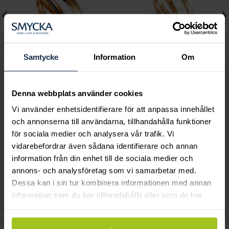
Samtycke
Information
Om
Classic
Classic
Denna webbplats använder cookies
C11505-3K rödguld
C41800-2K rödguld
Vi använder enhetsidentifierare för att anpassa innehållet
Pris
9 860 kr
:
9 860 kr
Pris
10 420 kr
:
10 420 kr
och annonserna till användarna, tillhandahålla funktioner
för sociala medier och analysera vår trafik. Vi
vidarebefordrar även sådana identifierare och annan
information från din enhet till de sociala medier och
Andra köpte också
annons- och analysföretag som vi samarbetar med.
Dessa kan i sin tur kombinera informationen med annan
information som du har tillhandahållit eller som de har
samlat in när du har använt deras tjänster.