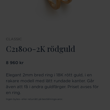
CLASSIC
C21800-2K rödguld
Pris
8 960 kr
:
8 960 kr
Elegant 2mm bred ring i 18K rött guld, i en
rakare modell med lätt rundade kanter. Går
även att få i andra guldfärger. Priset avses för
en ring.
Ingen bytes- eller returrätt på beställningsvaror.