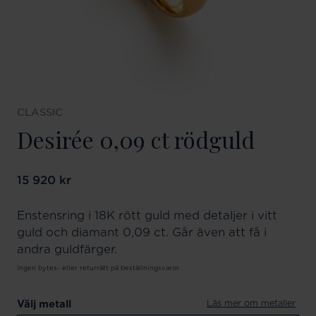
CLASSIC
Desirée 0,09 ct rödguld
Pris
15 920 kr
:
15 920 kr
Enstensring i 18K rött guld med detaljer i vitt
guld och diamant 0,09 ct. Går även att få i
andra guldfärger.
Ingen bytes- eller returrätt på beställningsvaror.
Läs mer om metaller
Välj metall