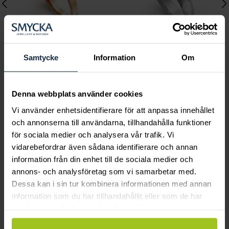
Samtycke
Information
Om
Classic
Classic
Meja 0,20 ct rödguld
Emma 0,02 ct vitguld
Denna webbplats använder cookies
Pris
15 290 kr
:
15 290 kr
Pris
15 650 kr
:
15 650 kr
Vi använder enhetsidentifierare för att anpassa innehållet
och annonserna till användarna, tillhandahålla funktioner
för sociala medier och analysera vår trafik. Vi
vidarebefordrar även sådana identifierare och annan
Andra köpte också
information från din enhet till de sociala medier och
annons- och analysföretag som vi samarbetar med.
Dessa kan i sin tur kombinera informationen med annan
information som du har tillhandahållit eller som de har
samlat in när du har använt deras tjänster.