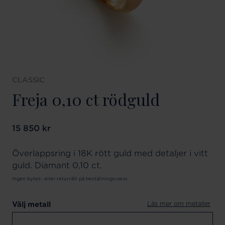
CLASSIC
Freja 0,10 ct rödguld
Pris
15 850 kr
:
15 850 kr
Överlappsring i 18K rött guld med detaljer i vitt
guld. Diamant 0,10 ct.
Ingen bytes- eller returrätt på beställningsvaror.
Läs mer om metaller
Välj metall