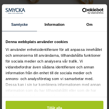
Samtycke
Information
Om
Classic
Classic
Marlene 0,15 ct
Lovisa 0,11 ct rödguld
Denna webbplats använder cookies
Pris
15 640 kr
:
15 640 kr
Pris
16 490 kr
:
16 490 kr
Vi använder enhetsidentifierare för att anpassa innehållet
och annonserna till användarna, tillhandahålla funktioner
för sociala medier och analysera vår trafik. Vi
Andra köpte också
vidarebefordrar även sådana identifierare och annan
information från din enhet till de sociala medier och
annons- och analysföretag som vi samarbetar med.
Dessa kan i sin tur kombinera informationen med annan
information som du har tillhandahållit eller som de har
samlat in när du har använt deras tjänster.
Tillåt alla