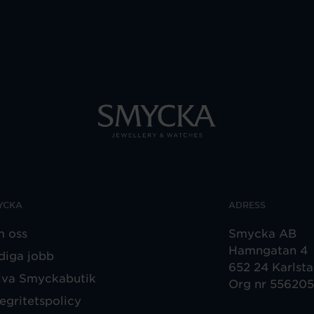
YCKA
ADRESS
 oss
Smycka AB
Hamngatan 4
diga jobb
652 24 Karlst
iva Smyckabutik
Org nr 55620
tegritetspolicy