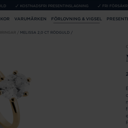
ULD
KOSTNADSFRI PRESENTINSLAGNING
FRI FÖRSÄKR
CKOR
VARUMÄRKEN
FÖRLOVNING & VIGSEL
PRESENT
RRINGAR
MELISSA 2,0 CT RÖDGULD
P