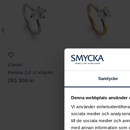
Classic
Classic
Melissa 2,0 ct vitguld
Serina 1,25 ct rödguld
Samtycke
Pris
283 300 kr
:
283 300 kr
Pris
91 090 kr
:
91 090 kr
Denna webbplats använder 
Vi använder enhetsidentifierar
sociala medier och analysera 
till de sociala medier och a
med annan information som du 