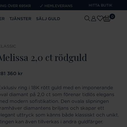
HITTA BUTIK
ING ÖVER 695KR
HEMLEVERANS
0
ER
TJÄNSTER
SÄLJ GULD
CLASSIC
Melissa 2,0 ct rödguld
ris
281 360 kr
:
281 360 kr
Exklusiv ring i 18K rött guld med en imponerande
oval diamant på 2,0 ct som förenar tidlös elegans
med modern sofistikation. Den ovala slipningen
framhäver diamantens briljans och skapar ett
elegant uttryck som känns både klassiskt och unikt.
Ringen kan även tillverkas i andra guldfärger.