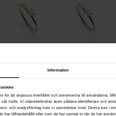
Classic
Classic
Melina 0,20 ct rödguld
Melina 0,20 ct vitguld
Information
Pris
13 830 kr
:
13 830 kr
Pris
14 910 kr
:
14 910 kr
cookies
e för att anpassa innehållet och annonserna till användarna, tillh
vår trafik. Vi vidarebefordrar även sådana identifierare och anna
nnons- och analysföretag som vi samarbetar med. Dessa kan i sin
Andra köpte också
har tillhandahållit eller som de har samlat in när du har använt 