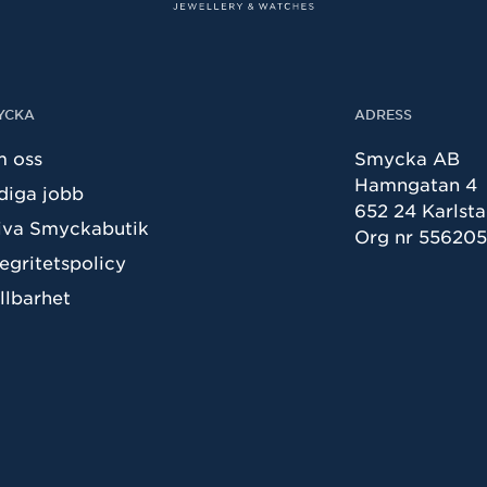
YCKA
ADRESS
 oss
Smycka AB
Hamngatan 4
diga jobb
652 24 Karlst
iva Smyckabutik
Org nr 55620
tegritetspolicy
llbarhet