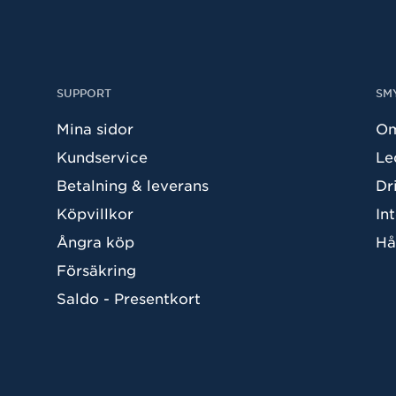
SUPPORT
SM
Mina sidor
Om
Kundservice
Le
Betalning & leverans
Dr
Köpvillkor
In
Ångra köp
Hå
Försäkring
Saldo - Presentkort