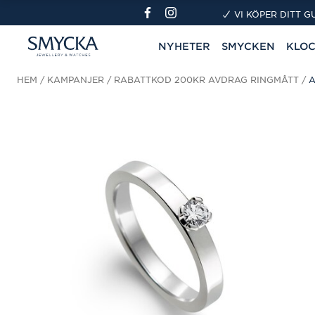
VI KÖPER DITT G
NYHETER
SMYCKEN
KLO
HEM
KAMPANJER
RABATTKOD 200KR AVDRAG RINGMÅTT
A