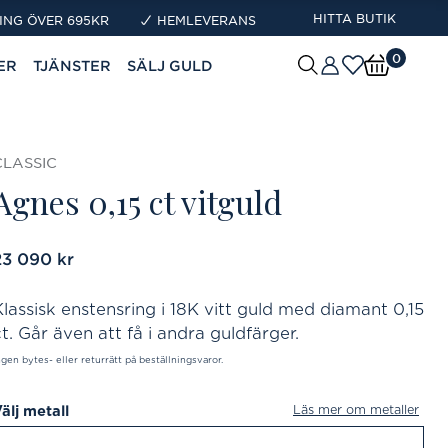
HITTA BUTIK
ING ÖVER 695KR
HEMLEVERANS
0
ER
TJÄNSTER
SÄLJ GULD
CLASSIC
Agnes 0,15 ct vitguld
ris
23 090 kr
:
23 090 kr
Klassisk enstensring i 18K vitt guld med diamant 0,15
t. Går även att få i andra guldfärger.
ngen bytes- eller returrätt på beställningsvaror.
Läs mer om metaller
älj metall