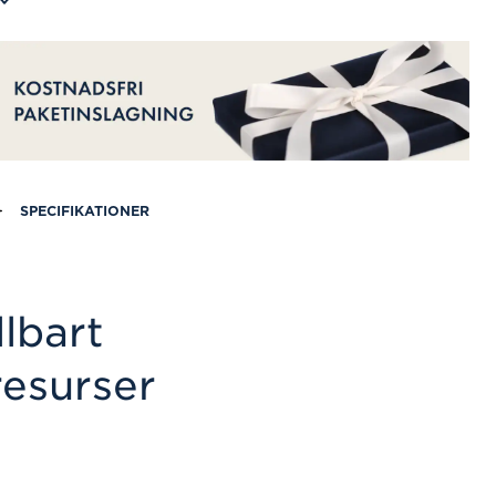
SPECIFIKATIONER
lbart
resurser