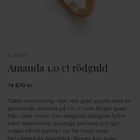
CLASSIC
Amanda 1,0 ct rödguld
Pris
74 670 kr
:
74 670 kr
Tidlös enstensring i 18K rött guld, prydd med en
gnistrande diamant på 1,0 ct som fångar ljuset
från varje vinkel. Den eleganta designen lyfter
fram diamantens naturliga skönhet och gör
ringen till ett perfekt val för livets mest
betydelsefulla ögonblick. Ringen kan även