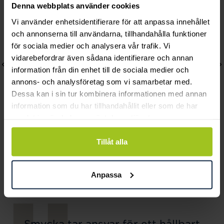
Denna webbplats använder cookies
Vi använder enhetsidentifierare för att anpassa innehållet
och annonserna till användarna, tillhandahålla funktioner
för sociala medier och analysera vår trafik. Vi
vidarebefordrar även sådana identifierare och annan
information från din enhet till de sociala medier och
annons- och analysföretag som vi samarbetar med.
Dessa kan i sin tur kombinera informationen med annan
information som du har tillhandahållit eller som de har
samlat in när du har använt deras tjänster.
Caroline Svedbom
Lily and Rose
Tillåt alla
Mini Drop Bracelet /
Emily pearl bracelet -
Chrysolite
Ivory
Anpassa
Pris
895 kr
:
895 kr
Pris
349 kr
:
349 kr
Smycka tar ansvar för ett hållbart