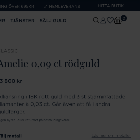
HITTA BUTIK
ING ÖVER 695KR
HEMLEVERANS
0
ER
TJÄNSTER
SÄLJ GULD
CLASSIC
Amelie 0,09 ct rödguld
ris
13 800 kr
:
13 800 kr
lliansring i 18K rött guld med 3 st stjärninfattade
diamanter à 0,03 ct. Går även att få i andra
guldfärger.
ngen bytes- eller returrätt på beställningsvaror.
Läs mer om metaller
älj metall