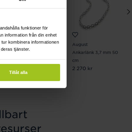
andahålla funktioner för
n information från din enhet
 tur kombinera informationen
Connoisseurs
August
deras tjänster.
Precious Jewellery
Ankarlänk 3,7 mm 50
Cleaner Gold
cm
Pris
199 kr
:
199 kr
Pris
2 270 kr
:
2 270 kr
Tillåt alla
lbart
resurser