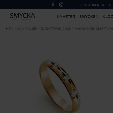
VI KÖPER DITT G
NYHETER
SMYCKEN
KLO
HEM
KAMPANJER
RABATTKOD 200KR AVDRAG RINGMÅTT
A