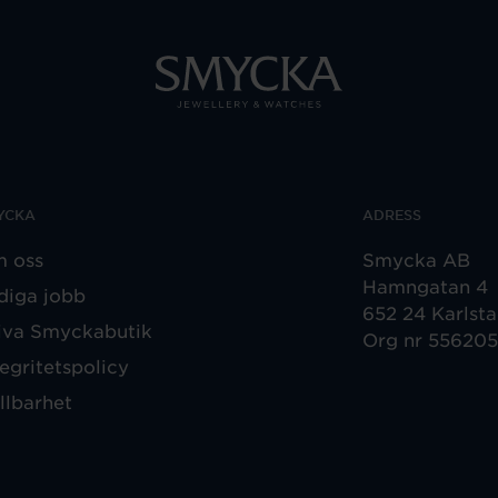
YCKA
ADRESS
 oss
Smycka AB
Hamngatan 4
diga jobb
652 24 Karlst
iva Smyckabutik
Org nr 55620
tegritetspolicy
llbarhet