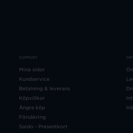
SUPPORT
SM
Mina sidor
Om
Kundservice
Le
Betalning & leverans
Dr
Köpvillkor
In
Ångra köp
Hå
Försäkring
Saldo - Presentkort