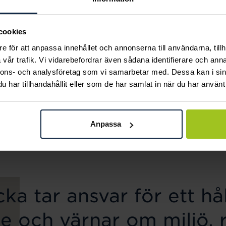
cookies
e för att anpassa innehållet och annonserna till användarna, tillh
vår trafik. Vi vidarebefordrar även sådana identifierare och anna
nnons- och analysföretag som vi samarbetar med. Dessa kan i sin
Mockberg
Mockberg
har tillhandahållit eller som de har samlat in när du har använt 
Ellie Gold Necklace
Butterfly Gold Hoops
Pris
799 kr
:
799 kr
Pris
599 kr
:
599 kr
Anpassa
ka tar ansvar för ett hål
e och värnar om miljö, 