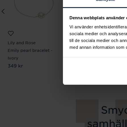
Denna webbplats använder 
Vi använder enhetsidentifierar
sociala medier och analysera 
till de sociala medier och a
Lily and Rose
Mockberg
med annan information som du 
Emily pearl bracelet -
Royal Watch 28 mm
Pris
2 399 kr
:
2 399 kr
Ivory
Pris
349 kr
:
349 kr
Smyc
samhäll