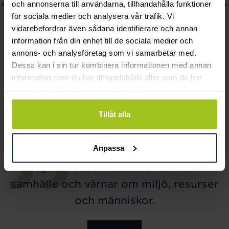
och annonserna till användarna, tillhandahålla funktioner
för sociala medier och analysera vår trafik. Vi
vidarebefordrar även sådana identifierare och annan
information från din enhet till de sociala medier och
annons- och analysföretag som vi samarbetar med.
Dessa kan i sin tur kombinera informationen med annan
Lily and Rose
Mockberg
information som du har tillhandahållit eller som de har
samlat in när du har använt deras tjänster.
Emily pearl bracelet -
Timeless Petite Watch
Ivory
Pris
1 999 kr
:
1 999 kr
Tillåt alla
Pris
349 kr
:
349 kr
Anpassa
Smycka tar ansvar för ett hållbart
samhälle och värnar om miljö, resurser
och människor.