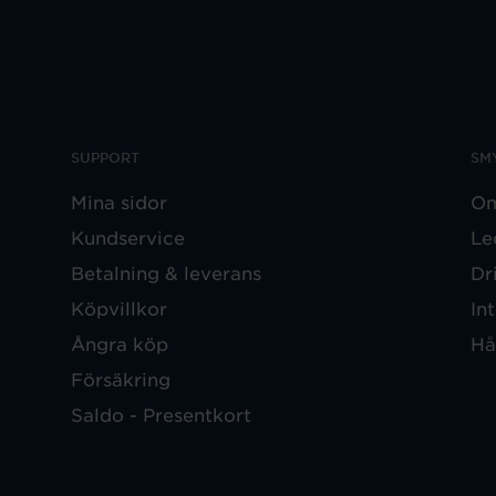
SUPPORT
SM
Mina sidor
Om
Kundservice
Le
Betalning & leverans
Dr
Köpvillkor
In
Ångra köp
Hå
Försäkring
Saldo - Presentkort