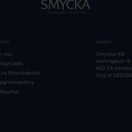
YCKA
ADRESS
 oss
Smycka AB
Hamngatan 4
diga jobb
652 24 Karlst
iva Smyckabutik
Org nr 55620
tegritetspolicy
llbarhet