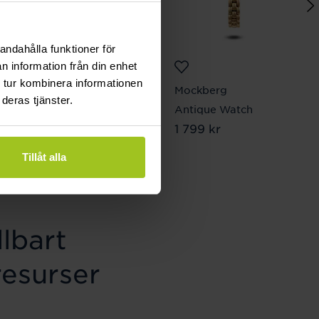
andahålla funktioner för
n information från din enhet
 tur kombinera informationen
Lily and Rose
Mockberg
deras tjänster.
Miss Miranda earrings -
Antique Watch
Pris
1 799 kr
:
1 799 kr
Crystal
Pris
349 kr
:
349 kr
Tillåt alla
lbart
resurser