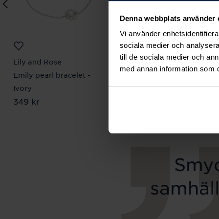
Denna webbplats använder 
Vi använder enhetsidentifierar
sociala medier och analysera 
till de sociala medier och a
Lily and Rose
Mockberg
med annan information som du 
Emily pearl bracelet -
Ines Earring
Pris
499 kr
:
499 kr
Ivory
Pris
349 kr
:
349 kr
Smyc
samhäll