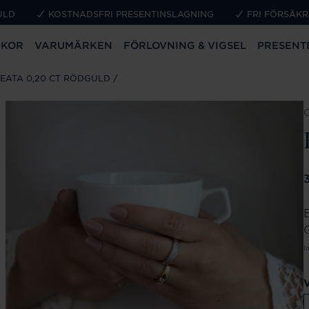
ULD
KOSTNADSFRI PRESENTINSLAGNING
FRI FÖRSÄKR
CKOR
VARUMÄRKEN
FÖRLOVNING & VIGSEL
PRESENT
EATA 0,20 CT RÖDGULD
P
I
V