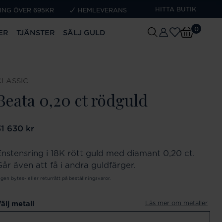
HITTA BUTIK
ING ÖVER 695KR
HEMLEVERANS
0
ER
TJÄNSTER
SÄLJ GULD
CLASSIC
Beata 0,20 ct rödguld
ris
31 630 kr
:
31 630 kr
Enstensring i 18K rött guld med diamant 0,20 ct.
Går även att få i andra guldfärger.
ngen bytes- eller returrätt på beställningsvaror.
Läs mer om metaller
älj metall