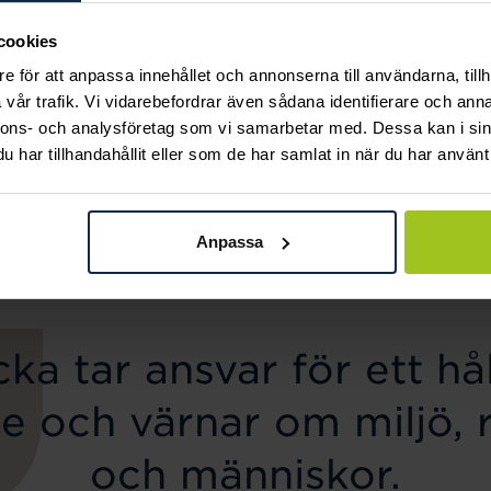
cookies
e för att anpassa innehållet och annonserna till användarna, tillh
vår trafik. Vi vidarebefordrar även sådana identifierare och anna
nnons- och analysföretag som vi samarbetar med. Dessa kan i sin
Mockberg
August
har tillhandahållit eller som de har samlat in när du har använt 
Timeless Petite Watch
Faith Mini halsband
Pris
1 999 kr
:
1 999 kr
Pris
560 kr
:
560 kr
Anpassa
ka tar ansvar för ett hål
e och värnar om miljö, 
och människor.