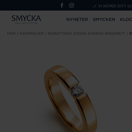
VI KÖPER DITT G
NYHETER
SMYCKEN
KLO
HEM
KAMPANJER
RABATTKOD 200KR AVDRAG RINGMÅTT
B