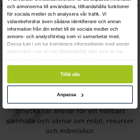
och annonserna till användarna, tillhandahålla funktioner
för sociala medier och analysera vår trafik. Vi
vidarebefordrar även sådana identifierare och annan
information från din enhet till de sociala medier och
annons- och analysföretag som vi samarbetar med.
Dessa kan i sin tur kombinera informationen med annan
Lily and Rose
Mockberg
information som du har tillhandahållit eller som de har
Emily pearl bracelet -
Royal Watch 28 mm
samlat in när du har använt deras tjänster.
Ivory
Pris
2 399 kr
:
2 399 kr
Pris
349 kr
:
349 kr
Tillåt alla
Anpassa
Smycka tar ansvar för ett hållbart
samhälle och värnar om miljö, resurser
och människor.