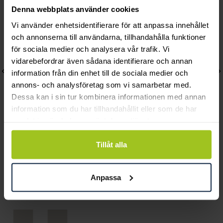
Denna webbplats använder cookies
Vi använder enhetsidentifierare för att anpassa innehållet
och annonserna till användarna, tillhandahålla funktioner
för sociala medier och analysera vår trafik. Vi
vidarebefordrar även sådana identifierare och annan
information från din enhet till de sociala medier och
annons- och analysföretag som vi samarbetar med.
Dessa kan i sin tur kombinera informationen med annan
information som du har tillhandahållit eller som de har
samlat in när du har använt deras tjänster.
Lily and Rose
Mockberg
Tillåt alla
Emily pearl bracelet -
Timeless Petite Watch
Ivory
Pris
1 999 kr
:
1 999 kr
Anpassa
Pris
349 kr
:
349 kr