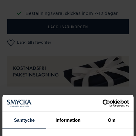
Beställningsvara, skickas inom 7-12 dagar
LÄGG I VARUKORGEN
Lägg till i favoriter
SPECIFIKATIONER
Samtycke
Information
Om
Andra köpte också