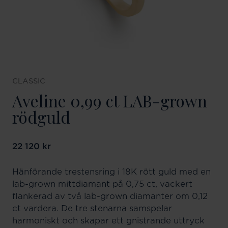
CLASSIC
Aveline 0,99 ct LAB-grown
rödguld
Pris
22 120 kr
:
22 120 kr
Hänförande trestensring i 18K rött guld med en
lab-grown mittdiamant på 0,75 ct, vackert
flankerad av två lab-grown diamanter om 0,12
ct vardera. De tre stenarna samspelar
harmoniskt och skapar ett gnistrande uttryck