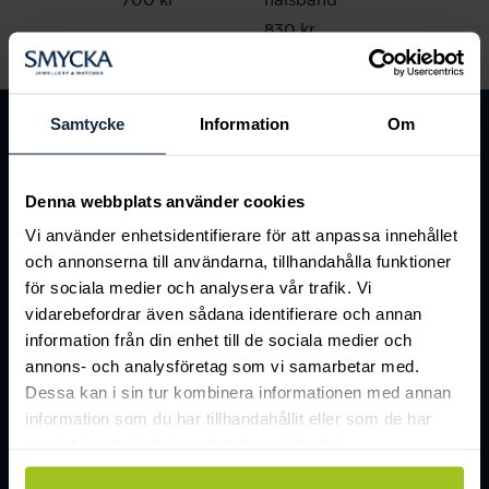
Pris
830 kr
:
830 kr
Samtycke
Information
Om
Denna webbplats använder cookies
Vi använder enhetsidentifierare för att anpassa innehållet
och annonserna till användarna, tillhandahålla funktioner
för sociala medier och analysera vår trafik. Vi
vidarebefordrar även sådana identifierare och annan
information från din enhet till de sociala medier och
annons- och analysföretag som vi samarbetar med.
Dessa kan i sin tur kombinera informationen med annan
information som du har tillhandahållit eller som de har
samlat in när du har använt deras tjänster.