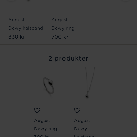
August
August
Dewy halsband
Dewy ring
830 kr
700 kr
2 produkter
August
August
Dewy ring
Dewy
Pris
700 kr
:
700 kr
halsband