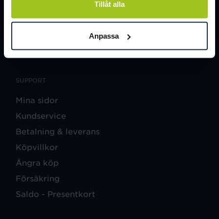
Tillåt alla
SOCIALA MEDIER
Facebook
Anpassa
Instagram
SUPPORT
Mina sidor
Kundservice
Betalning & leverans
Köpvillkor
Ångra köp
Försäkring
Saldo - Presentkort