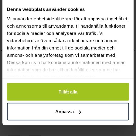
Denna webbplats använder cookies
Vi använder enhetsidentifierare för att anpassa innehållet
och annonserna till användarna, tillhandahålla funktioner
för sociala medier och analysera vår trafik. Vi
vidarebefordrar även sådana identifierare och annan
information från din enhet till de sociala medier och
annons- och analysföretag som vi samarbetar med.
Dessa kan i sin tur kombinera informationen med annan
information som du har tillhandahållit eller som de har
samlat in när du har använt deras tjänster.
Tillåt alla
Classic
Classic
Meja hänge 18K vitguld
Meja hänge 18K rödguld
0,35 ct
0,60 ct
Anpassa
Pris
12 720 kr
:
12 720 kr
Pris
21 190 kr
:
21 190 kr