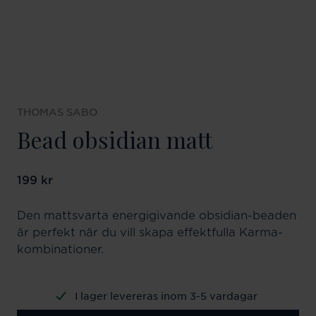
THOMAS SABO
Bead obsidian matt
Pris
199 kr
:
199 kr
Den mattsvarta energigivande obsidian-beaden
är perfekt när du vill skapa effektfulla Karma-
kombinationer.
I lager levereras inom 3-5 vardagar