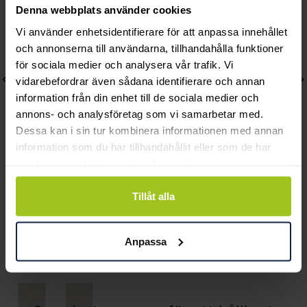
Denna webbplats använder cookies
Vi använder enhetsidentifierare för att anpassa innehållet
och annonserna till användarna, tillhandahålla funktioner
för sociala medier och analysera vår trafik. Vi
vidarebefordrar även sådana identifierare och annan
information från din enhet till de sociala medier och
annons- och analysföretag som vi samarbetar med.
Dessa kan i sin tur kombinera informationen med annan
information som du har tillhandahållit eller som de har
samlat in när du har använt deras tjänster.
Thomas Sabo
Thomas Sabo
Stiftörhänge vit sten
Charm-hängsmycke
Tillåt alla
silver
bokstaven B med vita
Pris
199 kr
:
199 kr
stenar silver
Anpassa
Pris
569 kr
:
569 kr