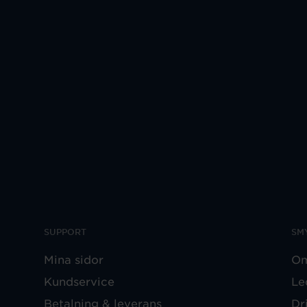
SUPPORT
SM
Mina sidor
Om
Kundservice
Le
Betalning & leverans
Dr