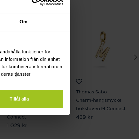
Om
andahålla funktioner för
n information från din enhet
 tur kombinera informationen
deras tjänster.
Thomas Sabo
Thomas Sabo
Tillåt alla
Charm-hängsmycke
Charm-hängsmycke
Sol med stenar
bokstaven M Connect
Pris
439 kr
:
439 kr
Connect
Pris
1 029 kr
:
1 029 kr