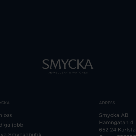
YCKA
ADRESS
 oss
Smycka AB
Hamngatan 4
diga jobb
652 24 Karlst
iva Smyckabutik