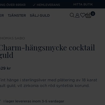
HITTA BUTIK
ING ÖVER 695KR
HEMLEVERANS
0
ER
TJÄNSTER
SÄLJ GULD
THOMAS SABO
Charm-hängsmycke cocktail
guld
ris
629 kr
:
629 kr
int hänge i sterlingsilver med plätering av 18 karat
ult guld, vit zirkonia och röd syntetisk korund.
I lager levereras inom 3-5 vardagar