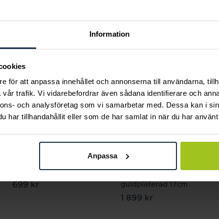
Information
cookies
e för att anpassa innehållet och annonserna till användarna, tillh
vår trafik. Vi vidarebefordrar även sådana identifierare och anna
nnons- och analysföretag som vi samarbetar med. Dessa kan i sin
har tillhandahållit eller som de har samlat in när du har använt 
Thomas Sabo
Thomas Sabo
Anpassa
Charm-hängsmycke
Charm-armband med
färgglad sportsko
en Connect-Link
Pris
699 kr
:
699 kr
guldpläterad 17cm
Pris
1 899 kr
:
1 899 kr