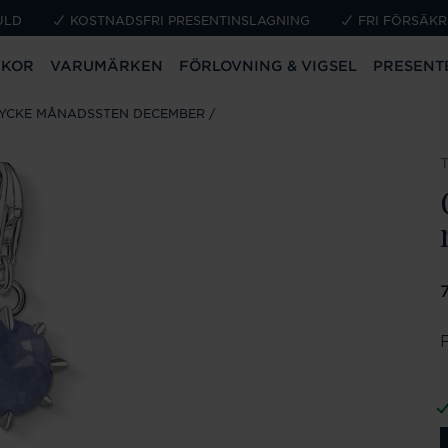
ULD
KOSTNADSFRI PRESENTINSLAGNING
FRI FÖRSÄKR
CKOR
VARUMÄRKEN
FÖRLOVNING & VIGSEL
PRESENT
YCKE MÅNADSSTEN DECEMBER
P