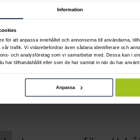
Information
cookies
e för att anpassa innehållet och annonserna till användarna, tillh
vår trafik. Vi vidarebefordrar även sådana identifierare och anna
nnons- och analysföretag som vi samarbetar med. Dessa kan i sin
har tillhandahållit eller som de har samlat in när du har använt 
Thomas Sabo
Thomas Sabo
Charm-armband 17 cm
Charm-armband 17 cm
Anpassa
Pris
439 kr
:
439 kr
Pris
449 kr
:
449 kr