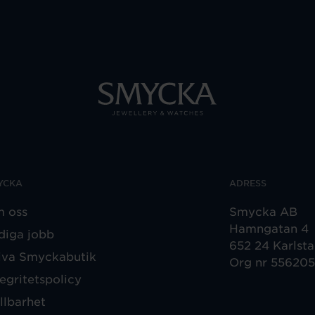
YCKA
ADRESS
 oss
Smycka AB
Hamngatan 4
diga jobb
652 24 Karlst
iva Smyckabutik
Org nr 55620
tegritetspolicy
llbarhet