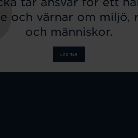
ka tar ansvar för ett hål
e och värnar om miljö, 
och människor.
LÄS MER