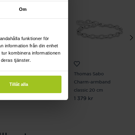
Om
andahålla funktioner för
n information från din enhet
 tur kombinera informationen
deras tjänster.
Thomas Sabo
Thomas Sabo
Charm-hängsmycke
Charm-armband
Tillåt alla
bokstaven K
classic 20 cm
Pris
299 kr
:
299 kr
Pris
1 379 kr
:
1 379 kr