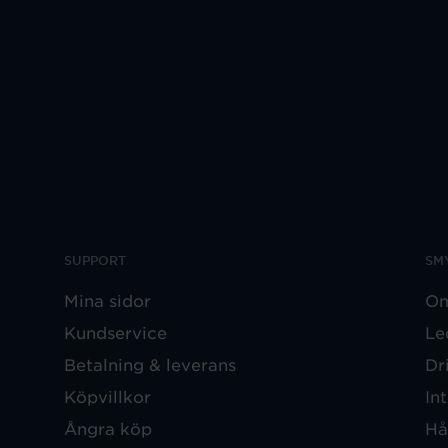
SUPPORT
SM
Mina sidor
Om
Kundservice
Le
Betalning & leverans
Dr
Köpvillkor
In
Ångra köp
Hå