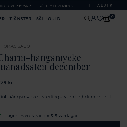
HITTA BUTIK
ING ÖVER 695KR
HEMLEVERANS
0
ER
TJÄNSTER
SÄLJ GULD
THOMAS SABO
Charm-hängsmycke
månadssten december
ris
779 kr
:
779 kr
Fint hängsmycke i sterlingsilver med dumortierit.
I lager levereras inom 3-5 vardagar