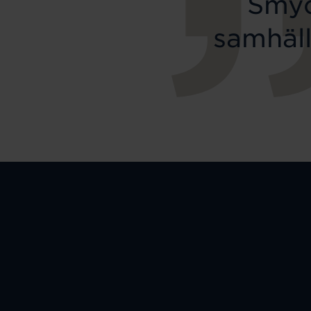
Smyc
samhäll