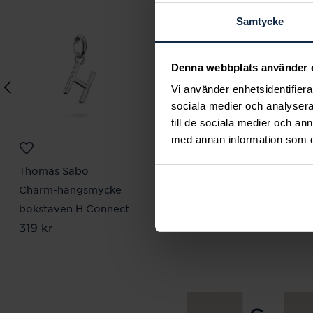
Samtycke
Denna webbplats använder 
Vi använder enhetsidentifierar
sociala medier och analysera 
till de sociala medier och a
med annan information som du 
Thomas Sabo
Thomas Sabo
Charm-hängsmycke
Charm-hängsmycke
bokstaven H Connect
ros Connect
Pris
319 kr
:
319 kr
Pris
1 029 kr
:
1 029 kr