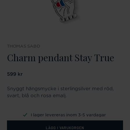
THOMAS SABO
Charm pendant Stay True
Pris
599 kr
:
599 kr
Snyggt hängsmycke i sterlingsilver med röd,
svart, blå och rosa emalj.
I lager levereras inom 3-5 vardagar
LÄGG I VARUKORGEN