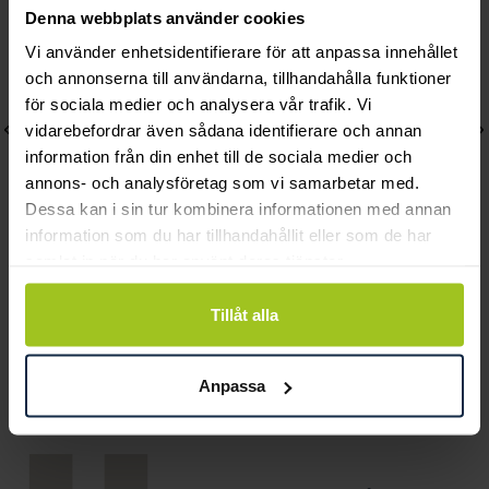
Denna webbplats använder cookies
Vi använder enhetsidentifierare för att anpassa innehållet
och annonserna till användarna, tillhandahålla funktioner
för sociala medier och analysera vår trafik. Vi
vidarebefordrar även sådana identifierare och annan
information från din enhet till de sociala medier och
annons- och analysföretag som vi samarbetar med.
Dessa kan i sin tur kombinera informationen med annan
information som du har tillhandahållit eller som de har
samlat in när du har använt deras tjänster.
Thomas Sabo
Thomas Sabo
Charm-hängsmycke
Charm-hängsmycke
Tillåt alla
födelsesten september
regnbåge silver
Connect
Pris
649 kr
:
649 kr
Anpassa
Pris
569 kr
:
569 kr