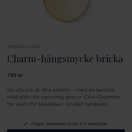
THOMAS SABO
Charm-hängsmycke bricka
Pris
799 kr
:
799 kr
Ge uttryck åt dina känslor – med en berlock
med plats för personlig gravyr: Coin-Charmen
har plats för bokstäver, tal eller symboler.
I lager levereras inom 3-5 vardagar