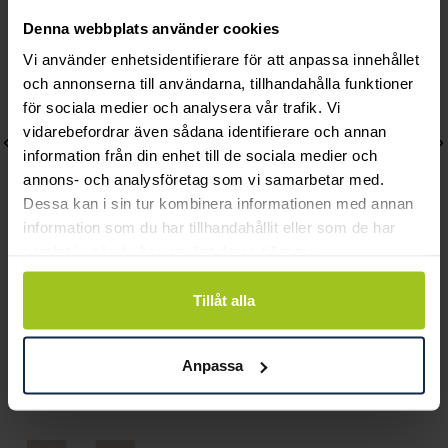
Denna webbplats använder cookies
Vi använder enhetsidentifierare för att anpassa innehållet
och annonserna till användarna, tillhandahålla funktioner
för sociala medier och analysera vår trafik. Vi
vidarebefordrar även sådana identifierare och annan
information från din enhet till de sociala medier och
annons- och analysföretag som vi samarbetar med.
Dessa kan i sin tur kombinera informationen med annan
information som du har tillhandahållit eller som de har
samlat in när du har använt deras tjänster.
Thomas Sabo
Thomas Sabo
Tillåt alla
Charm-hängsmycke
Charm-hängsmycke
cowboystövlar silver
Hjärta med vita stenar
Pris
929 kr
:
929 kr
Connect
Anpassa
Pris
879 kr
:
879 kr