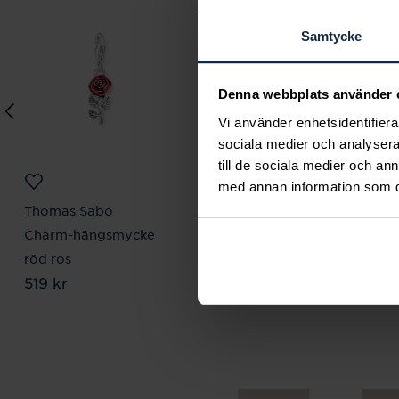
Samtycke
Denna webbplats använder 
Vi använder enhetsidentifierar
sociala medier och analysera 
till de sociala medier och a
med annan information som du 
Thomas Sabo
Thomas Sabo
Charm-hängsmycke
Charm pendant
röd ros
horseshoe
Pris
519 kr
:
519 kr
Pris
299 kr
:
299 kr