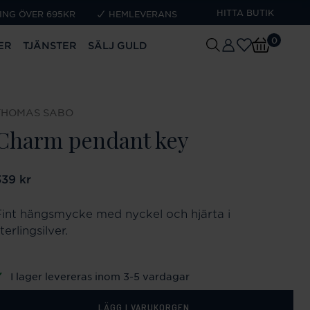
HITTA BUTIK
ING ÖVER 695KR
HEMLEVERANS
0
ER
TJÄNSTER
SÄLJ GULD
THOMAS SABO
Charm pendant key
ris
339 kr
:
339 kr
Fint hängsmycke med nyckel och hjärta i
terlingsilver.
I lager levereras inom 3-5 vardagar
LÄGG I VARUKORGEN