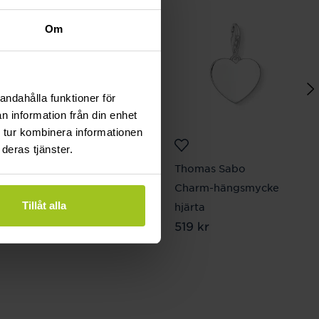
Om
andahålla funktioner för
n information från din enhet
 tur kombinera informationen
deras tjänster.
Thomas Sabo
Thomas Sabo
Charm-armband
Charm-hängsmycke
Tillåt alla
beads av obsidian
hjärta
Pris
679 kr
:
679 kr
Pris
519 kr
:
519 kr