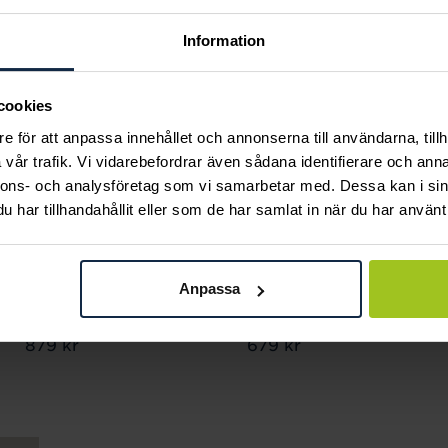
Information
cookies
e för att anpassa innehållet och annonserna till användarna, tillh
vår trafik. Vi vidarebefordrar även sådana identifierare och anna
nnons- och analysföretag som vi samarbetar med. Dessa kan i sin
har tillhandahållit eller som de har samlat in när du har använt 
Thomas Sabo
Thomas Sabo
Charm-hängsmycke
Charm-hängsmycke
Anpassa
Snoopy med Hjärta
stjärntecknet
PEANUTS
Vattumannen
Pris
879 kr
:
879 kr
Pris
679 kr
:
679 kr