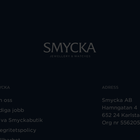
YCKA
ADRESS
 oss
Smycka AB
Hamngatan 4
diga jobb
652 24 Karlst
iva Smyckabutik
Org nr 55620
tegritetspolicy
llbarhet