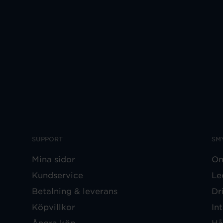
SUPPORT
SM
Mina sidor
Om
Kundservice
Le
Betalning & leverans
Dr
Köpvillkor
In
Ångra köp
Hå