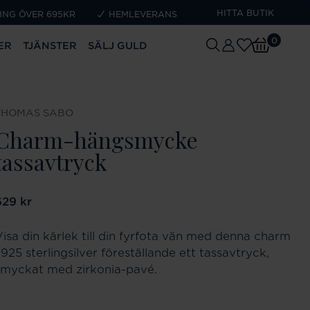
HITTA BUTIK
ING ÖVER 695KR
HEMLEVERANS
0
ER
TJÄNSTER
SÄLJ GULD
THOMAS SABO
Charm-hängsmycke
tassavtryck
ris
629 kr
:
629 kr
Visa din kärlek till din fyrfota vän med denna charm
 925 sterlingsilver föreställande ett tassavtryck,
smyckat med zirkonia-pavé.