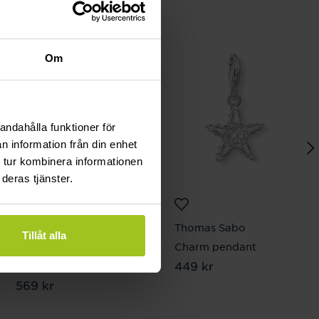
Om
andahålla funktioner för
n information från din enhet
 tur kombinera informationen
deras tjänster.
Thomas Sabo
Thomas Sabo
Tillåt alla
Charm-hängsmycke
Charm pendant
Pris
449 kr
:
449 kr
Koi
Pris
569 kr
:
569 kr