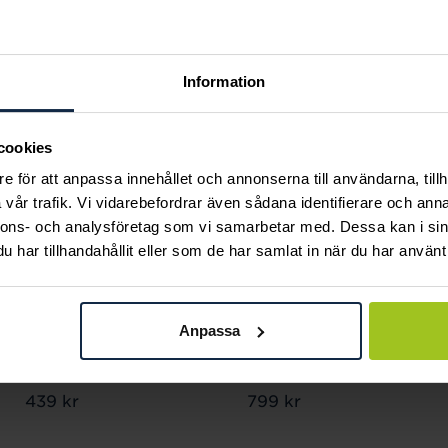
Andra köpte också
Information
cookies
e för att anpassa innehållet och annonserna till användarna, tillh
vår trafik. Vi vidarebefordrar även sådana identifierare och anna
nnons- och analysföretag som vi samarbetar med. Dessa kan i sin
har tillhandahållit eller som de har samlat in när du har använt 
Thomas Sabo
Thomas Sabo
Anpassa
Charm-hängsmycke
Charm-hängsmycke
katt
svart katt
Pris
439 kr
:
439 kr
Pris
799 kr
:
799 kr