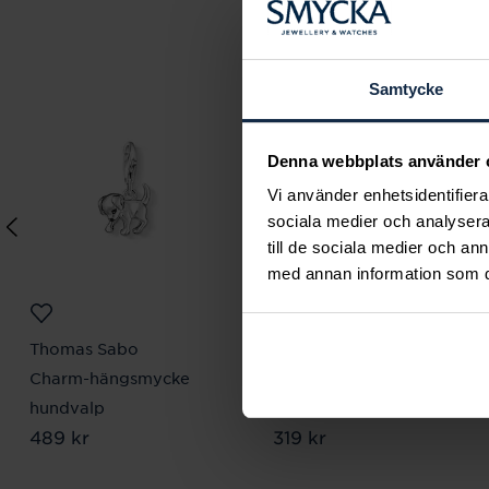
Samtycke
Denna webbplats använder 
Vi använder enhetsidentifierar
sociala medier och analysera 
till de sociala medier och a
med annan information som du 
Thomas Sabo
Thomas Sabo
Charm-hängsmycke
Charm-hängsmycke
hundvalp
klöverblad
Pris
489 kr
:
489 kr
Pris
319 kr
:
319 kr