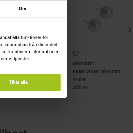
Om
andahålla funktioner för
n information från din enhet
 tur kombinera informationen
deras tjänster.
Classic
Blomdahl
Aveline 0,99 ct vitguld
Pearl Örhängen 8 mm
Pris
50 350 kr
:
50 350 kr
White
Tillåt alla
Pris
255 kr
:
255 kr