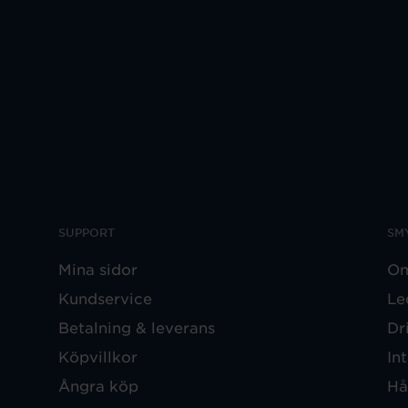
SUPPORT
SM
Mina sidor
Om
Kundservice
Le
Betalning & leverans
Dr
Köpvillkor
In
Ångra köp
Hå