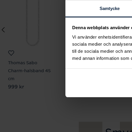
Samtycke
Denna webbplats använder 
Vi använder enhetsidentifierar
sociala medier och analysera 
till de sociala medier och a
med annan information som du 
Thomas Sabo
Thomas Sabo
Charm-halsband 45
Örhängen med stor, vit
cm
zirkoniasten
Pris
999 kr
:
999 kr
Pris
1 029 kr
:
1 029 kr