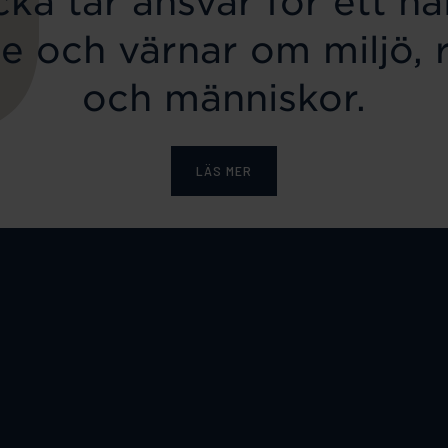
ka tar ansvar för ett hål
e och värnar om miljö, 
och människor.
LÄS MER