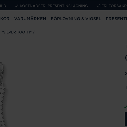
ULD
KOSTNADSFRI PRESENTINSLAGNING
FRI FÖRSÄKR
CKOR
VARUMÄRKEN
FÖRLOVNING & VIGSEL
PRESENT
“SILVER TOOTH”
P