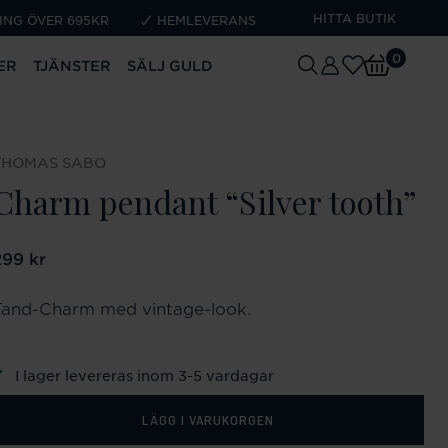
HITTA BUTIK
ING ÖVER 695KR
HEMLEVERANS
0
ER
TJÄNSTER
SÄLJ GULD
THOMAS SABO
Charm pendant “Silver tooth”
ris
299 kr
:
299 kr
Tand-Charm med vintage-look.
I lager levereras inom 3-5 vardagar
LÄGG I VARUKORGEN