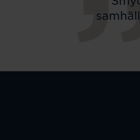
Smyc
samhäll