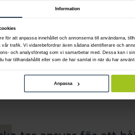
Information
cookies
e för att anpassa innehållet och annonserna till användarna, tillh
vår trafik. Vi vidarebefordrar även sådana identifierare och anna
nnons- och analysföretag som vi samarbetar med. Dessa kan i sin
har tillhandahållit eller som de har samlat in när du har använt 
Thomas Sabo
August
Charm-hängsmycke
Gravyrplatta 20x11
Love med rosa hjärta
mm
Anpassa
Pris
300 kr
:
300 kr
och sten silver
Pris
449 kr
:
449 kr