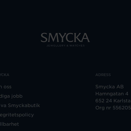
YCKA
ADRESS
 oss
Smycka AB
Hamngatan 4
diga jobb
652 24 Karlst
iva Smyckabutik
Org nr 55620
tegritetspolicy
llbarhet