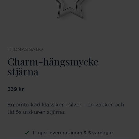
THOMAS SABO
Charm-hängsmycke
stjärna
Pris
339 kr
:
339 kr
En omtolkad klassiker i silver – en vacker och
tidlös utskuren stjärna.
I lager levereras inom 3-5 vardagar