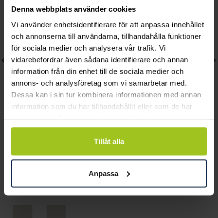
Denna webbplats använder cookies
Vi använder enhetsidentifierare för att anpassa innehållet
och annonserna till användarna, tillhandahålla funktioner
för sociala medier och analysera vår trafik. Vi
vidarebefordrar även sådana identifierare och annan
information från din enhet till de sociala medier och
annons- och analysföretag som vi samarbetar med.
Dessa kan i sin tur kombinera informationen med annan
information som du har tillhandahållit eller som de har
samlat in när du har använt deras tjänster.
Thomas Sabo
Thomas Sabo
Charm Heart
Charm-hängsmycke med
Tillåt alla
Pris
749 kr
:
749 kr
droppformad sten
Pris
449 kr
:
449 kr
Anpassa