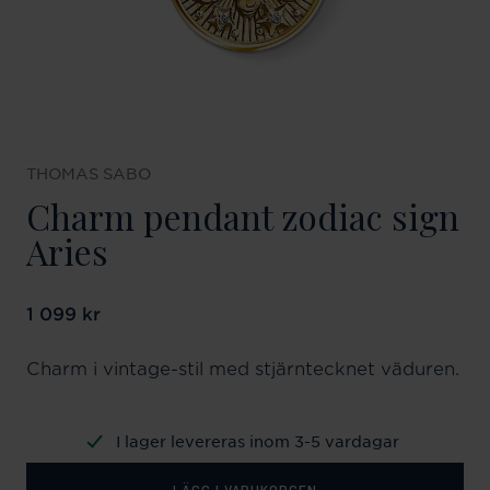
THOMAS SABO
Charm pendant zodiac sign
Aries
Pris
1 099 kr
:
1 099 kr
Charm i vintage-stil med stjärntecknet väduren.
I lager levereras inom 3-5 vardagar
LÄGG I VARUKORGEN