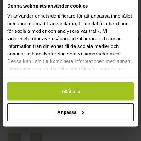
Denna webbplats använder cookies
Vi använder enhetsidentifierare för att anpassa innehållet
och annonserna till användarna, tillhandahålla funktioner
för sociala medier och analysera vår trafik. Vi
vidarebefordrar även sådana identifierare och annan
information från din enhet till de sociala medier och
annons- och analysföretag som vi samarbetar med.
Dessa kan i sin tur kombinera informationen med annan
information som du har tillhandahållit eller som de har
samlat in när du har använt deras tjänster.
Thomas Sabo
Thomas Sabo
Charm-armband 17 cm
Creolörhänge classic
Tillåt alla
Pris
439 kr
:
439 kr
guld
Pris
569 kr
:
569 kr
Anpassa