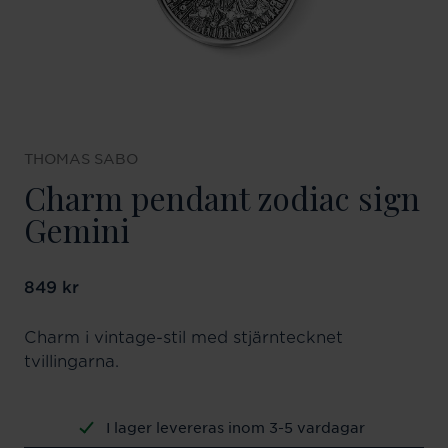
THOMAS SABO
Charm pendant zodiac sign
Gemini
Pris
849 kr
:
849 kr
Charm i vintage-stil med stjärntecknet
tvillingarna.
I lager levereras inom 3-5 vardagar